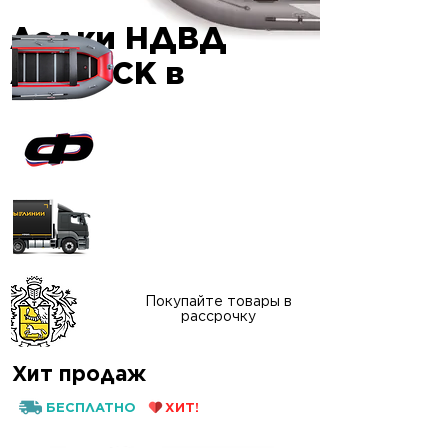
Лодки НДВД
Гарантия
AIRDECK в
качества
Официальный сайт
"ФАВОРИТ-БОАТ"
Доставка в любой
регион России
Покупайте товары в
рассрочку
Хит продаж
БЕСПЛАТНО
ХИТ!