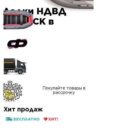
Лодки НДВД
Гарантия
AIRDECK в
качества
Официальный сайт
"ФАВОРИТ-БОАТ"
Доставка в любой
регион России
Покупайте товары в
рассрочку
Хит продаж
БЕСПЛАТНО
ХИТ!