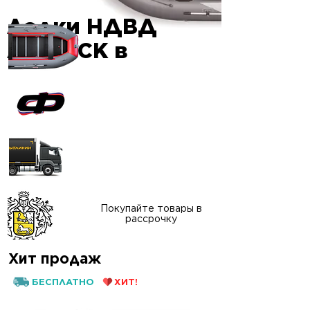
Лодки НДВД
Гарантия
AIRDECK в
качества
Официальный сайт
"ФАВОРИТ-БОАТ"
Доставка в любой
регион России
Покупайте товары в
рассрочку
Хит продаж
БЕСПЛАТНО
ХИТ!