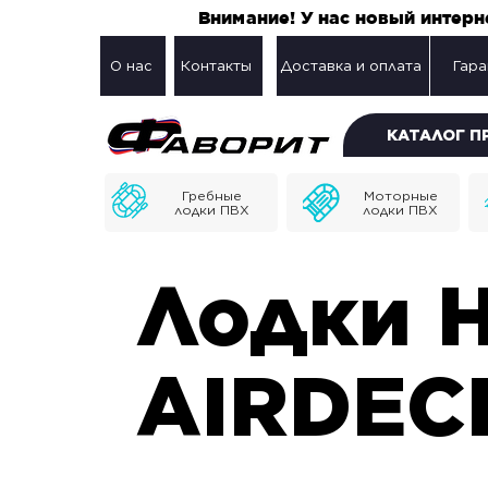
Внимание! У нас новый интер
О нас
Контакты
Доставка и оплата
Гара
КАТАЛОГ 
Гребные
Моторные
лодки ПВХ
лодки ПВХ
Лодки 
AIRDEC