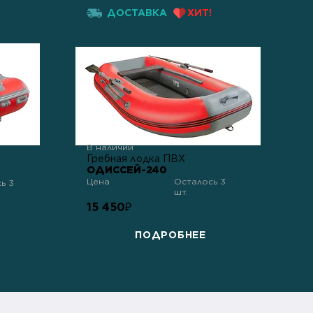
ДОСТАВКА
ХИТ!
В наличии
Гребная лодка ПВХ
ОДИССЕЙ-240
Цена
Осталось 3
ь 3
шт.
15 450
₽
ПОДРОБНЕЕ