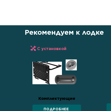
уважению к покупателю. Это не п
передвижения, но и символ единс
силы и стремления к новым гориз
Рекомендуем к лодке
С установкой
Комплектующие
ПОДРОБНЕЕ