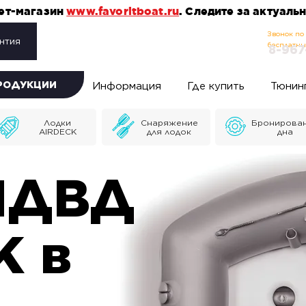
нет-магазин
www.favoritboat.ru
. Следите за актуал
Звонок по
нтия
бесплатн
8-967
ПРОДУКЦИИ
Информация
Где купить
Тюнин
Лодки
Снаряжение
Бронирова
AIRDECK
для лодок
дна
НДВД
K в