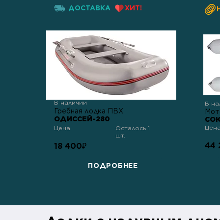
ДОСТАВКА
ХИТ!
В наличии
В на
Гребная лодка ПВХ
Мот
ОДИССЕЙ-280
СОЮ
Цен
Цена
Осталось 1
шт.
44 
18 400
₽
ПОДРОБНЕЕ