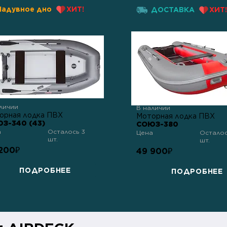
Надувное дно
ХИТ!
ДОСТАВКА
ХИТ!
личии
В наличии
орная лодка ПВХ
Моторная лодка ПВХ
З-340 (43)
СОЮЗ-380
а
Осталось 3
Цена
Осталос
шт.
шт.
200
₽
49 900
₽
ПОДРОБНЕЕ
ПОДРОБНЕЕ