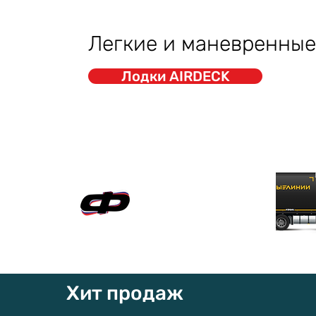
Легкие и маневренные
Лодки AIRDECK
Официальный сайт
"ФАВОРИТ-БОАТ"
Хит продаж