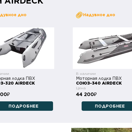
м AIRDECK
дувное дно
Надувное дно
личии
В наличии
рная лодка ПВХ
Моторная лодка ПВХ
З-320 AIRDECK
СОЮЗ-340 AIRDECK
Цена
700
44 200
₽
₽
ПОДРОБНЕЕ
ПОДРОБНЕЕ