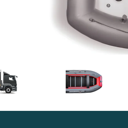
Доставка в
Гара
любой регион
качес
России