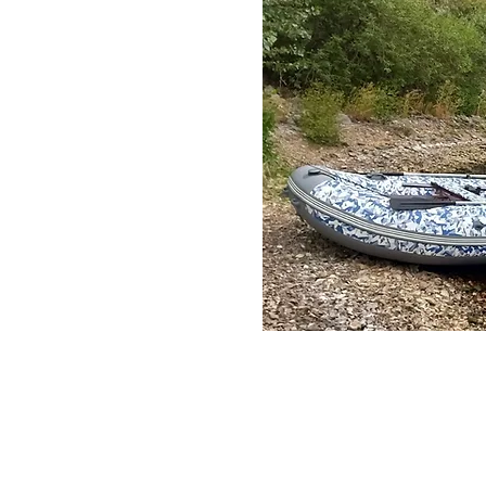
одок
производством моторных
лены различные т
ипы
е только технический
асоты и силы водной
 произведением
 самые суровые
ное дело продолжает
ем создавать лодки,
природе, стремления к
хии.
 нашей мастерской,
ности нашему делу и