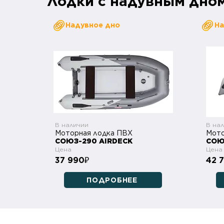
Лодки с надувным дно
Надувное дно
На
В наличии
В на
Моторная лодка ПВХ
Мото
СОЮЗ-290 AIRDECK
СОЮ
Цена
Цена
37 990
42 
₽
ПОДРОБНЕЕ