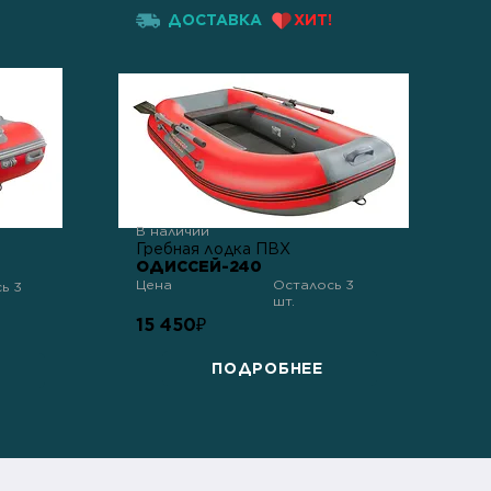
ДОСТАВКА
ХИТ!
В наличии
Гребная лодка ПВХ
ОДИССЕЙ-240
Цена
Осталось 3
ь 3
шт.
15 450
₽
ПОДРОБНЕЕ