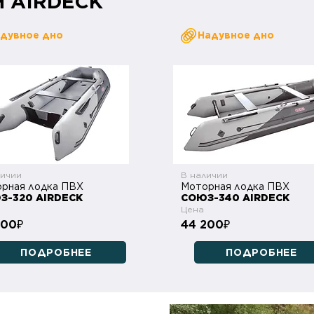
м AIRDECK
дувное дно
Надувное дно
личии
В наличии
рная лодка ПВХ
Моторная лодка ПВХ
З-320 AIRDECK
СОЮЗ-340 AIRDECK
Цена
700
44 200
₽
₽
ПОДРОБНЕЕ
ПОДРОБНЕЕ