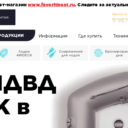
нет-магазин
www.favoritboat.ru
. Следите за актуал
Звонок по
нтия
бесплатн
8-967
ПРОДУКЦИИ
Информация
Где купить
Тюнин
Лодки
Снаряжение
Бронирова
AIRDECK
для лодок
дна
НДВД
K в