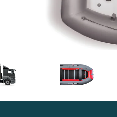
Доставка в
Гара
любой регион
качес
России