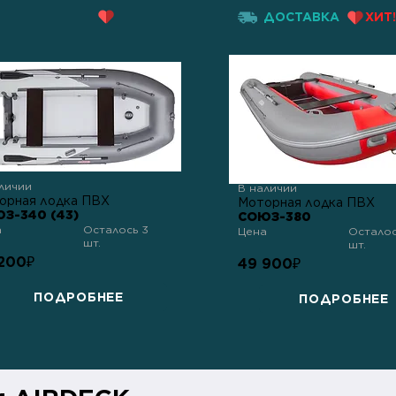
Надувное дно
ХИТ!
ДОСТАВКА
ХИТ!
личии
В наличии
орная лодка ПВХ
Моторная лодка ПВХ
З-340 (43)
СОЮЗ-380
а
Осталось 3
Цена
Осталос
шт.
шт.
200
₽
49 900
₽
ПОДРОБНЕЕ
ПОДРОБНЕЕ