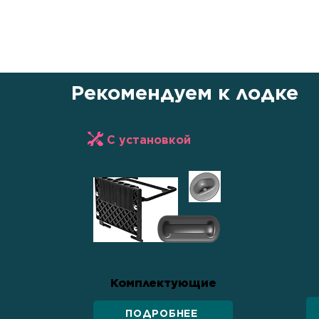
уважению к покупателю. Это не п
передвижения, но и символ единс
силы и стремления к новым гориз
Рекомендуем к лодке
С установкой
Комплектующие
ПОДРОБНЕЕ