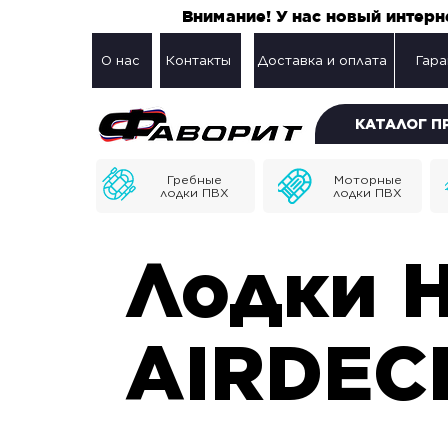
Внимание! У нас новый интер
О нас
Контакты
Доставка и оплата
Гара
КАТАЛОГ 
Гребные
Моторные
лодки ПВХ
лодки ПВХ
Лодки 
AIRDEC