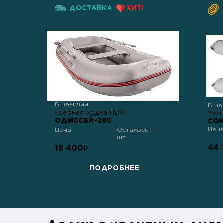
ДОСТАВКА
ХИТ!
В наличии
В на
Гребная лодка ПВХ
Мот
ОДИССЕЙ-280
СОЮ
Цен
Цена
Осталось 1
шт.
44 
18 400
₽
ПОДРОБНЕЕ