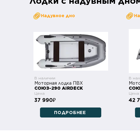
Лодки с надувным дно
Надувное дно
На
В наличии
В на
Моторная лодка ПВХ
Мото
СОЮЗ-290 AIRDECK
СОЮ
Цена
Цена
37 990
42 
₽
ПОДРОБНЕЕ