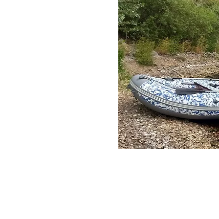
одок
производством моторных
лены различные т
ипы
е только технический
асоты и силы водной
 произведением
 самые суровые
ное дело продолжает
ем создавать лодки,
природе, стремления к
хии.
 нашей мастерской,
ности нашему делу и