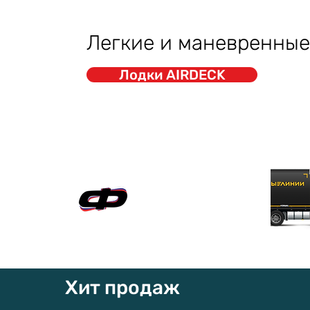
Легкие и маневренные
Лодки AIRDECK
Официальный сайт
"ФАВОРИТ-БОАТ"
Хит продаж