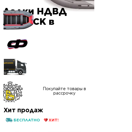
Лодки НДВД
Гарантия
AIRDECK в
качества
Официальный сайт
"ФАВОРИТ-БОАТ"
Доставка в любой
регион России
Покупайте товары в
рассрочку
Хит продаж
БЕСПЛАТНО
ХИТ!