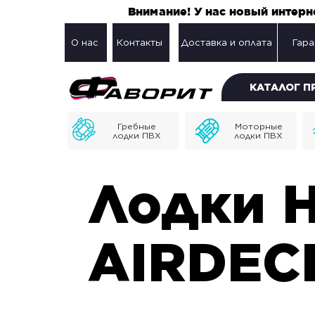
Внимание! У нас новый интер
О нас
Контакты
Доставка и оплата
Гара
КАТАЛОГ 
Гребные
Моторные
лодки ПВХ
лодки ПВХ
Лодки 
AIRDEC