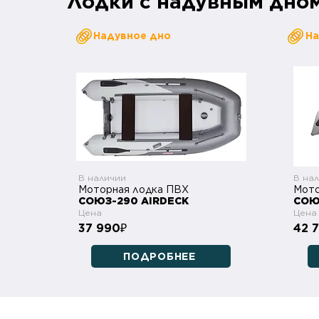
Лодки с надувным дно
Надувное дно
На
В наличии
В на
Моторная лодка ПВХ
Мото
СОЮЗ-290 AIRDECK
СОЮ
Цена
Цена
37 990
42 
₽
ПОДРОБНЕЕ