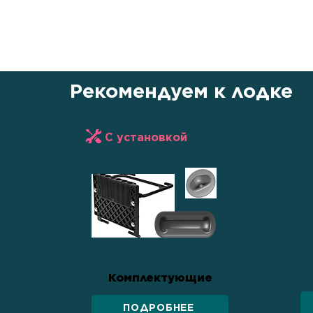
уважению к покупателю. Это не п
передвижения, но и символ единс
силы и стремления к новым гориз
Рекомендуем к лодке
С установкой
Комплектующие
ПОДРОБНЕЕ