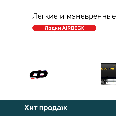
Легкие и маневренные
Лодки AIRDECK
Официальный сайт
"ФАВОРИТ-БОАТ"
Хит продаж