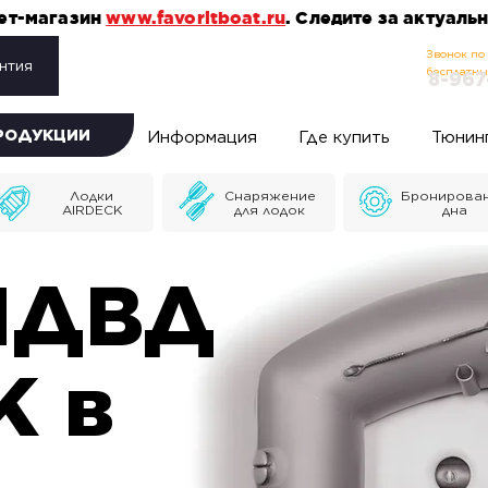
нет-магазин
www.favoritboat.ru
. Следите за актуал
Звонок по
нтия
бесплатн
8-967
ПРОДУКЦИИ
Информация
Где купить
Тюнин
Лодки
Снаряжение
Бронирова
AIRDECK
для лодок
дна
НДВД
K в