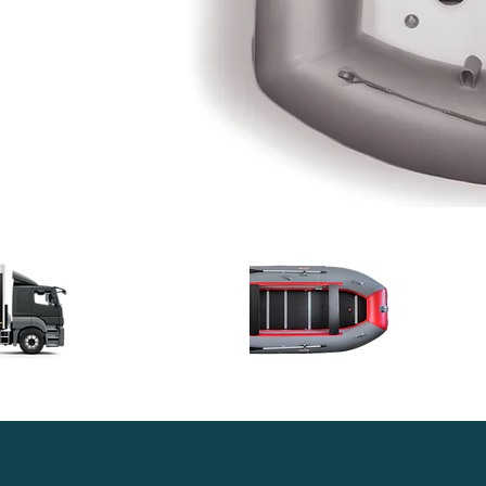
Доставка в
Гара
любой регион
качес
России