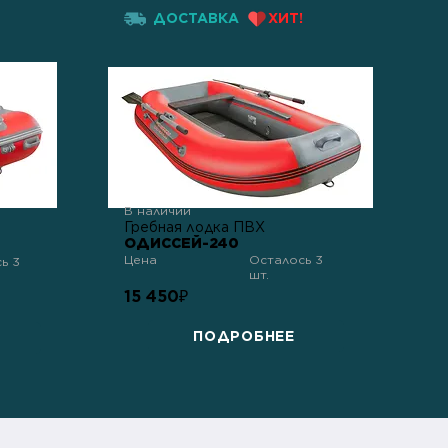
ДОСТАВКА
ХИТ!
В наличии
Гребная лодка ПВХ
ОДИССЕЙ-240
Цена
Осталось 3
ь 3
шт.
15 450
₽
ПОДРОБНЕЕ