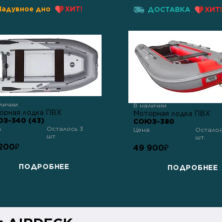
Надувное дно
ХИТ!
ДОСТАВКА
ХИТ!
личии
В наличии
орная лодка ПВХ
Моторная лодка ПВХ
З-340 (43)
СОЮЗ-380
а
Осталось 3
Цена
Осталос
шт.
шт.
200
₽
49 900
₽
ПОДРОБНЕЕ
ПОДРОБНЕЕ