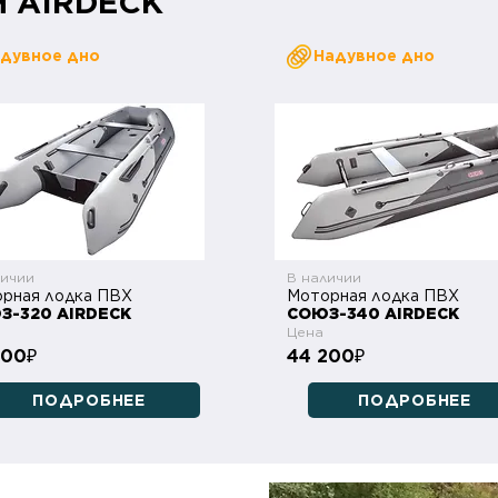
м AIRDECK
дувное дно
Надувное дно
личии
В наличии
рная лодка ПВХ
Моторная лодка ПВХ
З-320 AIRDECK
СОЮЗ-340 AIRDECK
Цена
700
44 200
₽
₽
ПОДРОБНЕЕ
ПОДРОБНЕЕ