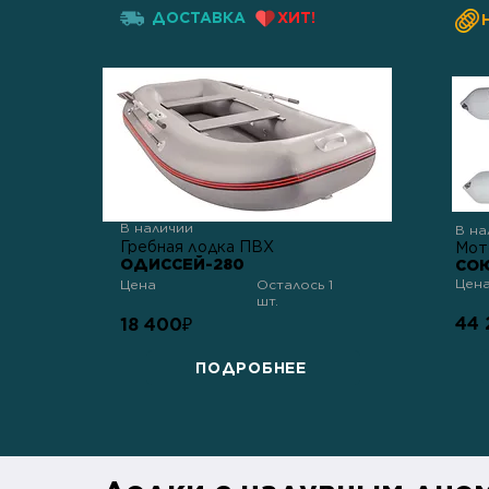
ДОСТАВКА
ХИТ!
В наличии
В на
Гребная лодка ПВХ
Мот
ОДИССЕЙ-280
СОЮ
Цен
Цена
Осталось 1
шт.
44 
18 400
₽
ПОДРОБНЕЕ