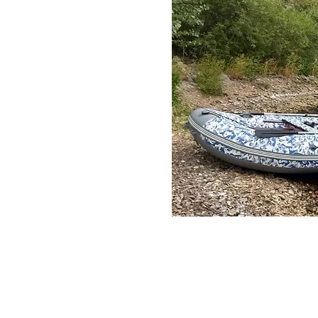
одок
производством моторных
лены различные т
ипы
е только технический
асоты и силы водной
 произведением
 самые суровые
ное дело продолжает
ем создавать лодки,
природе, стремления к
хии.
 нашей мастерской,
ности нашему делу и