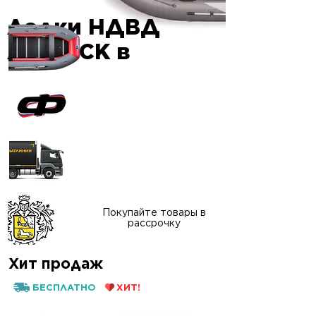
Лодки НДВД
Гарантия
AIRDECK в
качества
Официальный сайт
"ФАВОРИТ-БОАТ"
Доставка в любой
регион России
Покупайте товары в
рассрочку
Хит продаж
БЕСПЛАТНО
ХИТ!