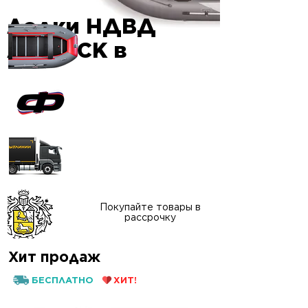
Лодки НДВД
Гарантия
AIRDECK в
качества
Официальный сайт
"ФАВОРИТ-БОАТ"
Доставка в любой
регион России
Покупайте товары в
рассрочку
Хит продаж
БЕСПЛАТНО
ХИТ!