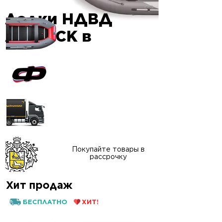
Лодки НДВД
Гарантия
AIRDECK в
качества
Официальный сайт
"ФАВОРИТ-БОАТ"
Доставка в любой
регион России
Покупайте товары в
рассрочку
Хит продаж
БЕСПЛАТНО
ХИТ!