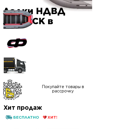
Лодки НДВД
Гарантия
AIRDECK в
качества
Официальный сайт
"ФАВОРИТ-БОАТ"
Доставка в любой
регион России
Покупайте товары в
рассрочку
Хит продаж
БЕСПЛАТНО
ХИТ!