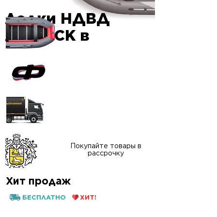
Лодки НДВД
Гарантия
AIRDECK в
качества
Официальный сайт
"ФАВОРИТ-БОАТ"
Доставка в любой
регион России
Покупайте товары в
рассрочку
Хит продаж
БЕСПЛАТНО
ХИТ!