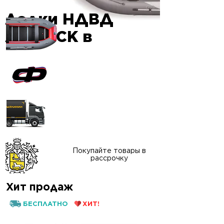
Лодки НДВД
Гарантия
AIRDECK в
качества
Официальный сайт
"ФАВОРИТ-БОАТ"
Доставка в любой
регион России
Покупайте товары в
рассрочку
Хит продаж
БЕСПЛАТНО
ХИТ!