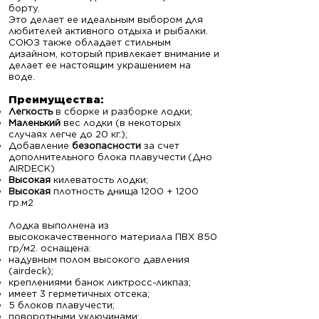
борту.
Это делает ее идеальным выбором для
любителей активного отдыха и рыбалки.
СОЮЗ также обладает стильным
дизайном, который привлекает внимание и
делает ее настоящим украшением на
воде.
Преимущ
ества:
Легкость
в сборке и разборке лодки;
Маленький
вес лодки (в некоторых
случаях легче до 20 кг.);
Добавление
безопасности
за счет
дополнительного блока плавучести
(Дно
AIRDECK)
Высокая
килеватость лодки;
Высокая
плотность днища 1200 + 1200
гр.м2
Лодка выполнена из
высококачественного материала ПВХ 850
гр/м2. оснащена:
надувным полом высокого давления
(airdeck);
креплениями банок ликтросс-ликпаз;
имеет 3 герметичных отсека;
5 блоков плавучести;
поворотными уключинами;