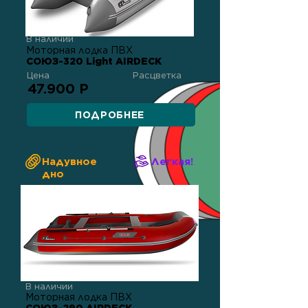
В наличии
Моторная лодка ПВХ
СОЮЗ-320 Light AIRDECK
Цена
Расцветка
47.900 Р
ПОДРОБНЕЕ
Надувное
Легкая!
дно
В наличии
Моторная лодка ПВХ