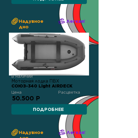
Надувное
Легкая!
дно
В наличии
Моторная лодка ПВХ
СОЮЗ-340 Light AIRDECK
Цена
Расцветка
50.500 Р
ПОДРОБНЕЕ
Надувное
Легкая!