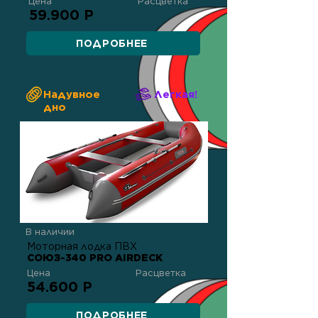
Цена
Расцветка
59.900 Р
ПОДРОБНЕЕ
Надувное
Легкая!
дно
В наличии
Моторная лодка ПВХ
СОЮЗ-340 PRO AIRDECK
Цена
Расцветка
54.600 Р
ПОДРОБНЕЕ