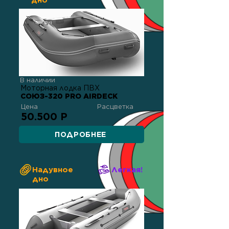
дно
В наличии
Моторная лодка ПВХ
СОЮЗ-320 PRO AIRDECK
Цена
Расцветка
50.500 Р
ПОДРОБНЕЕ
Надувное
Легкая!
дно