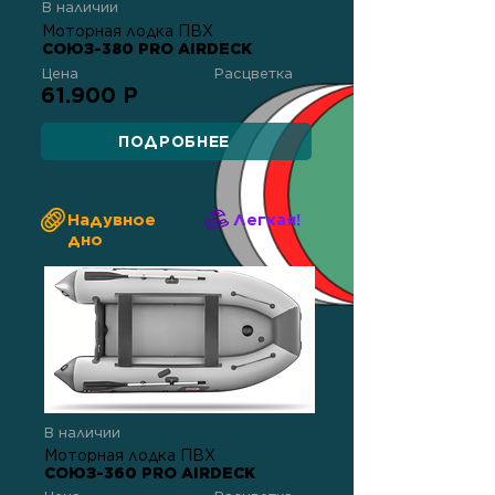
В наличии
Моторная лодка ПВХ
СОЮЗ-380 PRO AIRDECK
Цена
Расцветка
61.900 Р
ПОДРОБНЕЕ
Надувное
Легкая!
дно
В наличии
Моторная лодка ПВХ
СОЮЗ-360 PRO AIRDECK