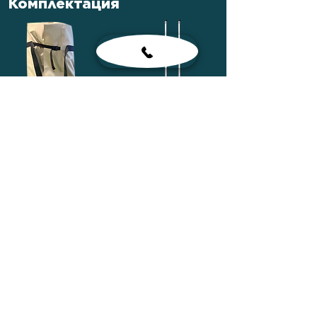
Комплектация
Сумка лодочная
Весла
Сиденья
Насос ножной
Рем-комплект
Паспорт лодки
Сумка для
комплектующих