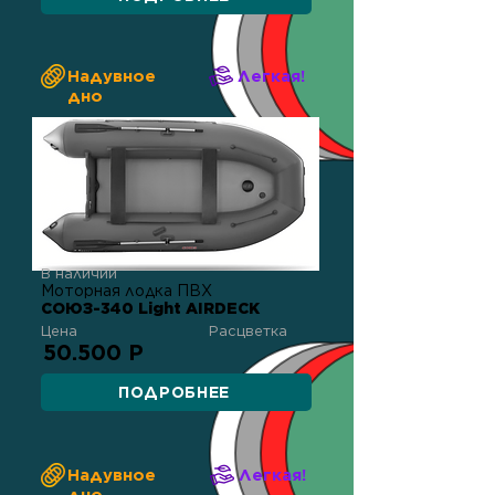
Надувное
Легкая!
дно
В наличии
Моторная лодка ПВХ
СОЮЗ-340 Light AIRDECK
Цена
Расцветка
50.500 Р
ПОДРОБНЕЕ
Надувное
Легкая!