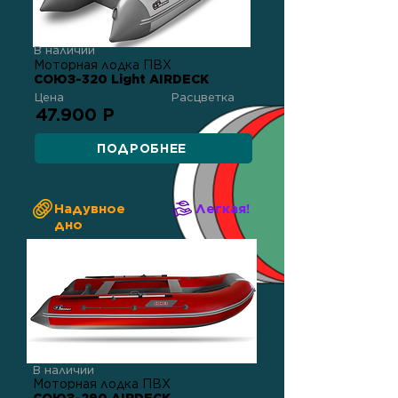
В наличии
Моторная лодка ПВХ
СОЮЗ-320 Light AIRDECK
Цена
Расцветка
47.900 Р
ПОДРОБНЕЕ
Надувное
Легкая!
дно
В наличии
Моторная лодка ПВХ