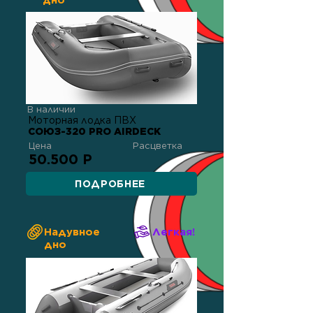
дно
В наличии
Моторная лодка ПВХ
СОЮЗ-320 PRO AIRDECK
Цена
Расцветка
50.500 Р
ПОДРОБНЕЕ
Надувное
Легкая!
дно