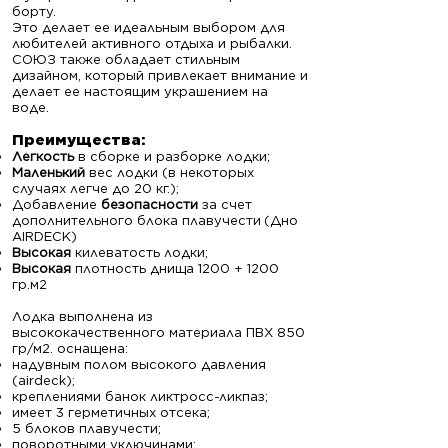
борту.
Это делает ее идеальным выбором для
любителей активного отдыха и рыбалки.
СОЮЗ также обладает стильным
дизайном, который привлекает внимание и
делает ее настоящим украшением на
воде.
Преимущ
ества:
Легкость
в сборке и разборке лодки;
Маленький
вес лодки (в некоторых
случаях легче до 20 кг.);
Добавление
безопасности
за счет
дополнительного блока плавучести
(Дно
AIRDECK)
Высокая
килеватость лодки;
Высокая
плотность днища 1200 + 1200
гр.м2
Лодка выполнена из
высококачественного материала ПВХ 850
гр/м2. оснащена:
надувным полом высокого давления
(airdeck);
креплениями банок ликтросс-ликпаз;
имеет 3 герметичных отсека;
5 блоков плавучести;
поворотными уключинами;