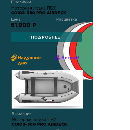
В наличии
Моторная лодка ПВХ
СОЮЗ-380 PRO AIRDECK
Цена
Расцветка
61.900 Р
ПОДРОБНЕЕ
Надувное
Легкая!
дно
В наличии
Моторная лодка ПВХ
СОЮЗ-360 PRO AIRDECK