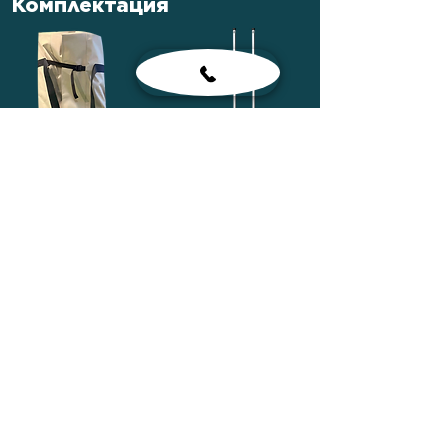
Комплектация
Сумка лодочная
Весла
Сиденья
Насос ножной
Рем-комплект
Паспорт лодки
Сумка для
комплектующих