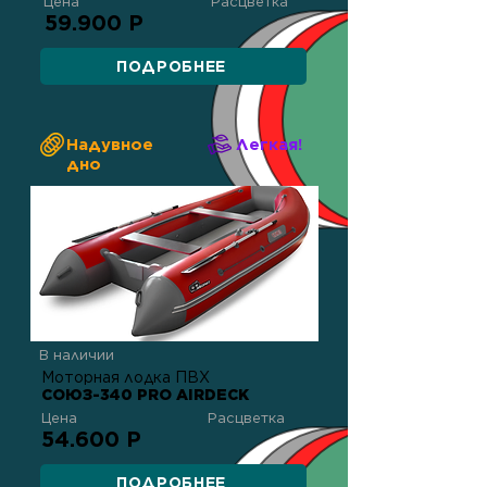
Цена
Расцветка
59.900 Р
ПОДРОБНЕЕ
Надувное
Легкая!
дно
В наличии
Моторная лодка ПВХ
СОЮЗ-340 PRO AIRDECK
Цена
Расцветка
54.600 Р
ПОДРОБНЕЕ