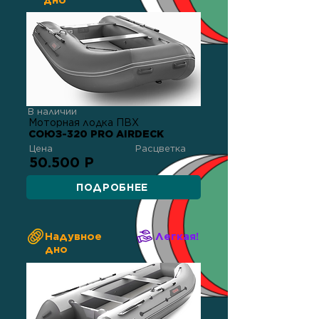
дно
В наличии
Моторная лодка ПВХ
СОЮЗ-320 PRO AIRDECK
Цена
Расцветка
50.500 Р
ПОДРОБНЕЕ
Надувное
Легкая!
дно