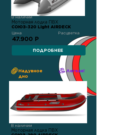
В наличии
Моторная лодка ПВХ
СОЮЗ-320 Light AIRDECK
Цена
Расцветка
47.900 Р
ПОДРОБНЕЕ
Надувное
Легкая!
дно
В наличии
Моторная лодка ПВХ