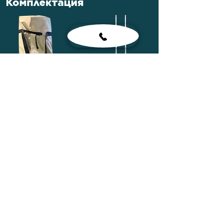
Комплектация
Сумка лодочная
Весла
Сиденья
Насос ножной
Рем-комплект
Паспорт лодки
Сумка для
комплектующих