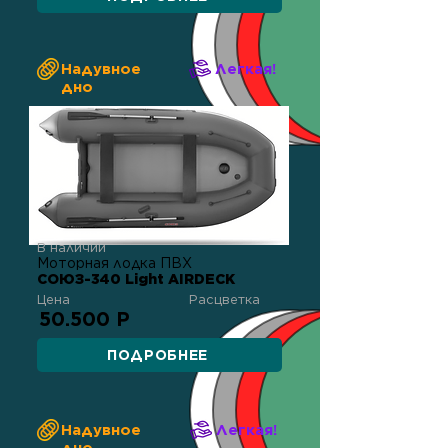
Надувное
Легкая!
дно
В наличии
Моторная лодка ПВХ
СОЮЗ-340 Light AIRDECK
Цена
Расцветка
50.500 Р
ПОДРОБНЕЕ
Надувное
Легкая!