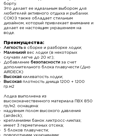
борту.
Это делает ее идеальным выбором для
любителей активного отдыха и рыбалки.
СОЮЗ также обладает стильным
дизайном, который привлекает внимание и
делает ее настоящим украшением на
воде.
Преимущ
ества:
Легкость
в сборке и разборке лодки;
Маленький
вес лодки (в некоторых
случаях легче до 20 кг.);
Добавление
безопасности
за счет
дополнительного блока плавучести
(Дно
AIRDECK)
Высокая
килеватость лодки;
Высокая
плотность днища 1200 + 1200
гр.м2
Лодка выполнена из
высококачественного материала ПВХ 850
гр/м2. оснащена:
надувным полом высокого давления
(airdeck);
креплениями банок ликтросс-ликпаз;
имеет 3 герметичных отсека;
5 блоков плавучести;
поворотными уключинами;