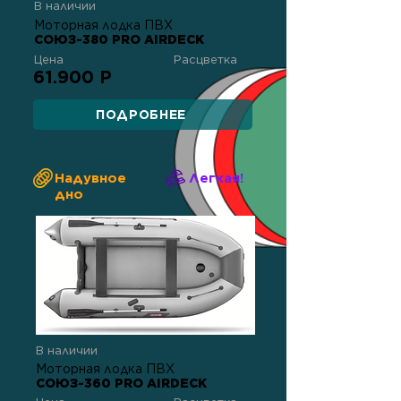
В наличии
Моторная лодка ПВХ
СОЮЗ-380 PRO AIRDECK
Цена
Расцветка
61.900 Р
ПОДРОБНЕЕ
Надувное
Легкая!
дно
В наличии
Моторная лодка ПВХ
СОЮЗ-360 PRO AIRDECK