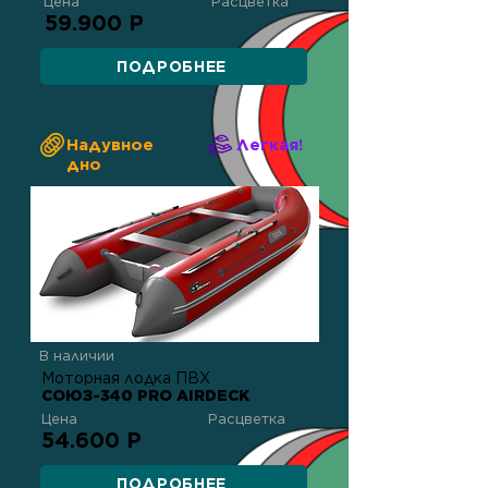
Цена
Расцветка
59.900 Р
ПОДРОБНЕЕ
Надувное
Легкая!
дно
В наличии
Моторная лодка ПВХ
СОЮЗ-340 PRO AIRDECK
Цена
Расцветка
54.600 Р
ПОДРОБНЕЕ