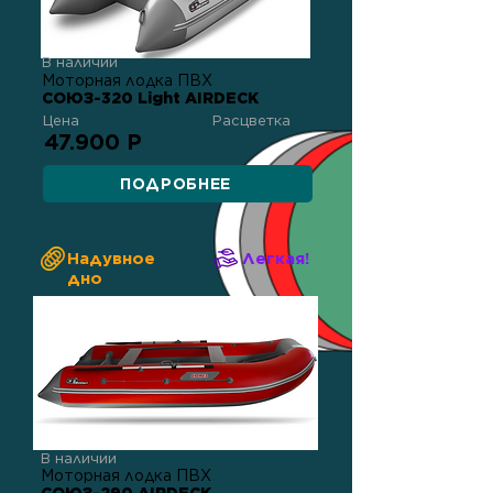
В наличии
Моторная лодка ПВХ
СОЮЗ-320 Light AIRDECK
Цена
Расцветка
47.900 Р
ПОДРОБНЕЕ
Надувное
Легкая!
дно
В наличии
Моторная лодка ПВХ