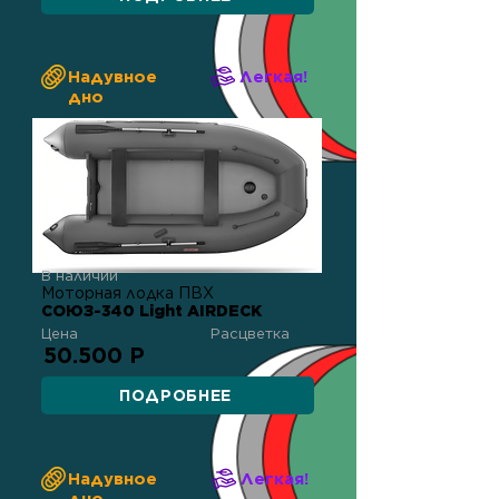
Надувное
Легкая!
дно
В наличии
Моторная лодка ПВХ
СОЮЗ-340 Light AIRDECK
Цена
Расцветка
50.500 Р
ПОДРОБНЕЕ
Надувное
Легкая!