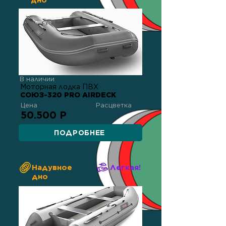
дно
В наличии
Моторная лодка ПВХ
СОЮЗ-320 PRO AIRDECK
Цена
Расцветка
50.500 Р
ПОДРОБНЕЕ
Надувное
Легкая!
дно