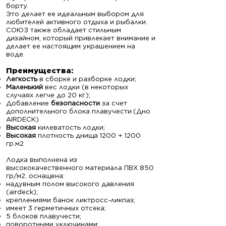
борту.
Это делает ее идеальным выбором для
любителей активного отдыха и рыбалки.
СОЮЗ также обладает стильным
дизайном, который привлекает внимание и
делает ее настоящим украшением на
воде.
Преимущ
ества:
Легкость
в сборке и разборке лодки;
Маленький
вес лодки (в некоторых
случаях легче до 20 кг.);
Добавление
безопасности
за счет
дополнительного блока плавучести
(Дно
AIRDECK)
Высокая
килеватость лодки;
Высокая
плотность днища 1200 + 1200
гр.м2
Лодка выполнена из
высококачественного материала ПВХ 850
гр/м2. оснащена:
надувным полом высокого давления
(airdeck);
креплениями банок ликтросс-ликпаз;
имеет 3 герметичных отсека;
5 блоков плавучести;
поворотными уключинами;