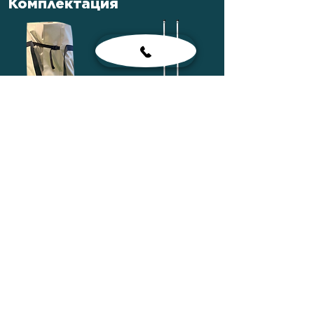
Комплектация
Сумка лодочная
Весла
Сиденья
Насос ножной
Рем-комплект
Паспорт лодки
Сумка для
комплектующих