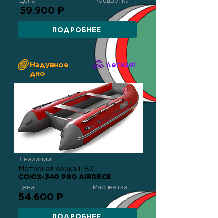
Цена
Расцветка
59.900 Р
ПОДРОБНЕЕ
Надувное
Легкая!
дно
В наличии
Моторная лодка ПВХ
СОЮЗ-340 PRO AIRDECK
Цена
Расцветка
54.600 Р
ПОДРОБНЕЕ