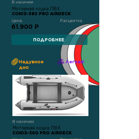
В наличии
Моторная лодка ПВХ
СОЮЗ-380 PRO AIRDECK
Цена
Расцветка
61.900 Р
ПОДРОБНЕЕ
Надувное
Легкая!
дно
В наличии
Моторная лодка ПВХ
СОЮЗ-360 PRO AIRDECK