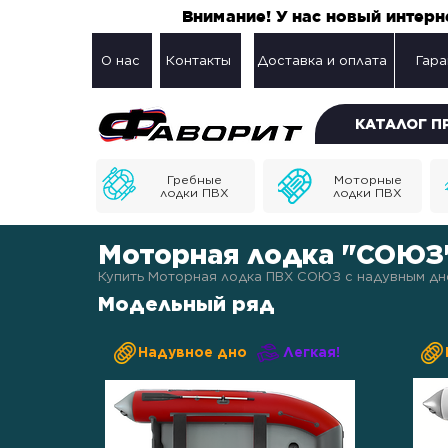
Внимание! У нас новый интер
О нас
Контакты
Доставка и оплата
Гара
КАТАЛОГ 
Гребные
Моторные
лодки ПВХ
лодки ПВХ
Моторная лодка "СОЮЗ
Купить Моторная лодка ПВХ СОЮЗ с надувным дно
Модельный ряд
Надувное дно
Легкая!