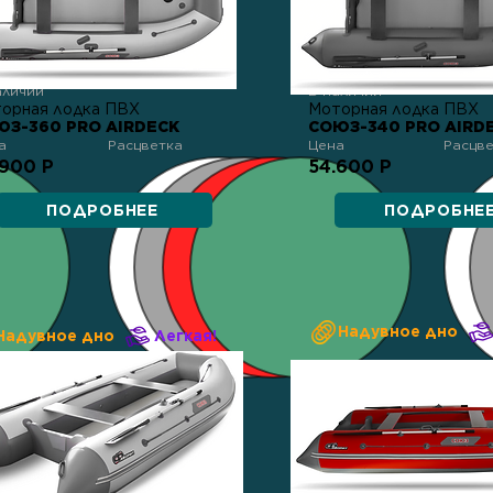
аличии
В наличии
орная лодка ПВХ
Моторная лодка ПВХ
ЮЗ-360 PRO AIRDECK
СОЮЗ-340 PRO AIRD
а
Расцветка
Цена
Расцв
.900 Р
54.600 Р
ПОДРОБНЕЕ
ПОДРОБНЕ
Надувное дно
Надувное дно
Легкая!