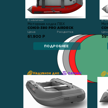
В наличии
В н
Моторная лодка ПВХ
Мот
СОЮЗ-380 PRO AIRDECK
СО
Цена
Расцветка
Цен
61.900 Р
59
ПОДРОБНЕЕ
Надувное дно
Легкая!