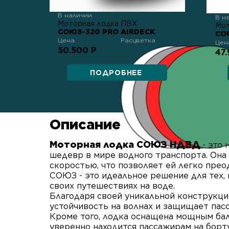
В наличии
В н
Моторная лодка ПВХ
Мот
СОЮЗ-320 PRO AIRDECK
СОЮ
Цена
Расцветка
Цен
50.500 Р
47
ПОДРОБНЕЕ
Описание
Моторная лодка СОЮЗ НДВД
- это
шедевр в мире водного транспорта. Он
скоростью, что позволяет ей легко прео
СОЮЗ - это идеальное решение для тех,
своих путешествиях на воде.
Благодаря своей уникальной конструкци
устойчивость на волнах и защищает пас
Кроме того, лодка оснащена мощным ба
уверенно находится пассажирам на борту