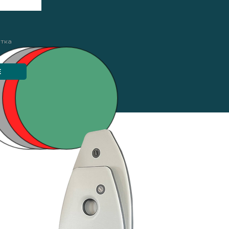
етка
Е