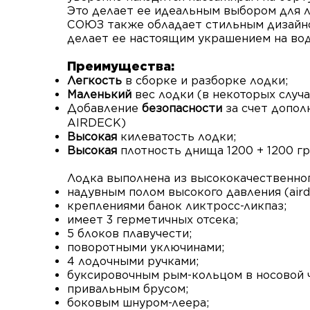
Это делает ее идеальным выбором для л
СОЮЗ также обладает стильным дизайно
делает ее настоящим украшением на вод
Преимущ
ества:
Легкость
в сборке и разборке лодки;
Маленький
вес лодки (в некоторых случая
Добавление
безопасности
за счет
допол
AIRDECK)
Высокая
килеватость лодки;
Высокая
плотность днища 1200 + 1200 гр
Лодка выполнена из высококачественног
надувным полом высокого давления (aird
креплениями банок ликтросс-ликпаз;
имеет 3 герметичных отсека;
5 блоков плавучести;
поворотными уключинами;
4 лодочными ручками;
буксировочным рым-кольцом в носовой ч
привальным брусом;
боковым шнуром-леера;