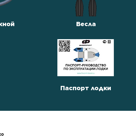
жной
Весла
Паспорт лодки
ко