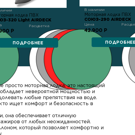
В наличии
аличии
Моторная лодка ПВХ
орная лодка ПВХ
СОЮЗ-290 AIRDECK
З-320 Light AIRDECK
Цена
Расцв
а
Расцветка
42.900 Р
.900 Р
ПОДРОБНЕ
ПОДРОБНЕЕ
 не просто моторная лодка, это настоящий
а обладает невероятной мощностью и
долевать любые препятствия на воде.
 кто ищет комфорт и безопасность в
и, она обеспечивает отличную
сажиров от любых неожиданностей.
ллоном, который позволяет комфортно и
.