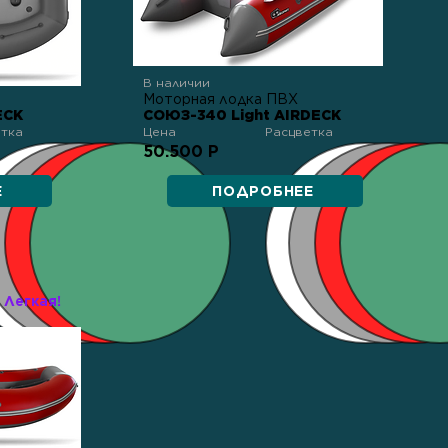
В наличии
Моторная лодка ПВХ
ECK
СОЮЗ-340 Light AIRDECK
етка
Цена
Расцветка
50.500 Р
Е
ПОДРОБНЕЕ
Легкая!