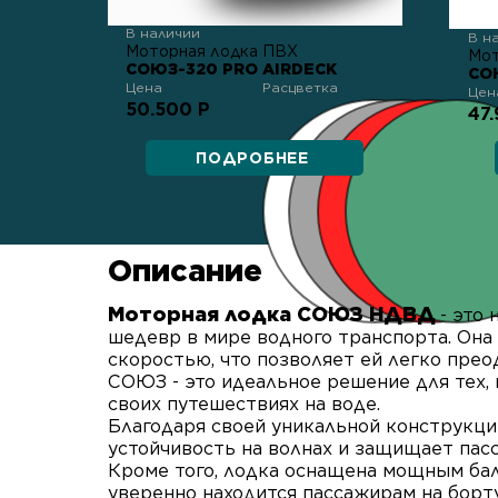
В наличии
В н
Моторная лодка ПВХ
Мот
СОЮЗ-320 PRO AIRDECK
СОЮ
Цена
Расцветка
Цен
50.500 Р
47
ПОДРОБНЕЕ
Описание
Моторная лодка СОЮЗ НДВД
- это
шедевр в мире водного транспорта. Он
скоростью, что позволяет ей легко прео
СОЮЗ - это идеальное решение для тех,
своих путешествиях на воде.
Благодаря своей уникальной конструкци
устойчивость на волнах и защищает пас
Кроме того, лодка оснащена мощным ба
уверенно находится пассажирам на борту