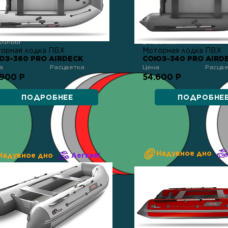
аличии
В наличии
орная лодка ПВХ
Моторная лодка ПВХ
ЮЗ-360 PRO AIRDECK
СОЮЗ-340 PRO AIRD
а
Расцветка
Цена
Расцв
.900 Р
54.600 Р
ПОДРОБНЕЕ
ПОДРОБНЕ
Надувное дно
Надувное дно
Легкая!