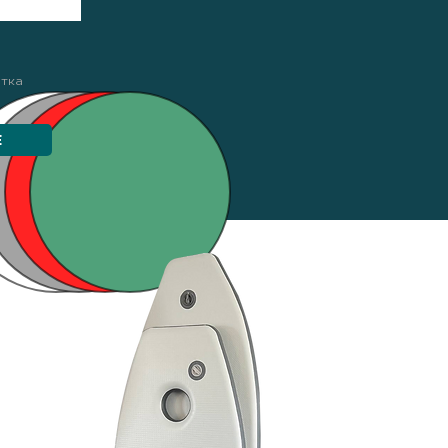
етка
Е