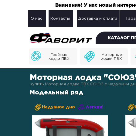
Внимание! У нас новый интер
О нас
Контакты
Доставка и оплата
Гара
КАТАЛОГ 
Гребные
Моторные
лодки ПВХ
лодки ПВХ
Моторная лодка "СОЮЗ
Купить Моторная лодка ПВХ СОЮЗ с надувным дно
Модельный ряд
Надувное дно
Легкая!