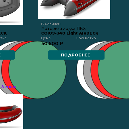
В наличии
Моторная лодка ПВХ
ECK
СОЮЗ-340 Light AIRDECK
етка
Цена
Расцветка
50.500 Р
Е
ПОДРОБНЕЕ
Легкая!