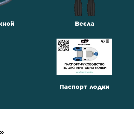
жной
Весла
Паспорт лодки
ко