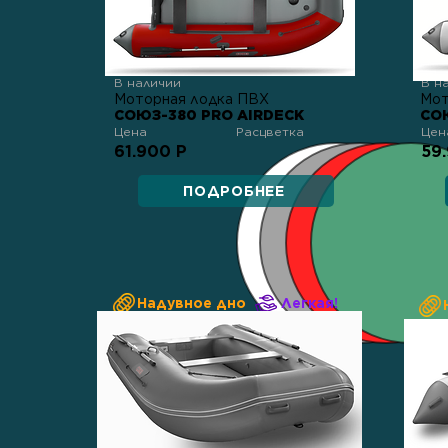
В наличии
В н
Моторная лодка ПВХ
Мот
СОЮЗ-380 PRO AIRDECK
СО
Цена
Расцветка
Цен
61.900 Р
59
ПОДРОБНЕЕ
Надувное дно
Легкая!