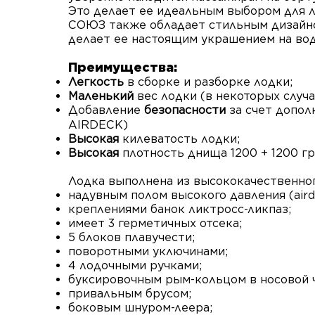
Это делает ее идеальным выбором для л
СОЮЗ также обладает стильным дизайно
делает ее настоящим украшением на вод
Преимущ
ества:
Легкость
в сборке и разборке лодки;
Маленький
вес лодки (в некоторых случая
Добавление
безопасности
за счет
допол
AIRDECK)
Высокая
килеватость лодки;
Высокая
плотность днища 1200 + 1200 гр
Лодка выполнена из высококачественног
надувным полом высокого давления (aird
креплениями банок ликтросс-ликпаз;
имеет 3 герметичных отсека;
5 блоков плавучести;
поворотными уключинами;
4 лодочными ручками;
буксировочным рым-кольцом в носовой ч
привальным брусом;
боковым шнуром-леера;