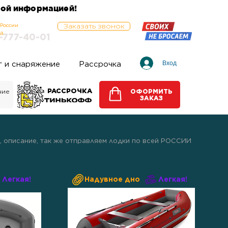
ьной информацией!
 России
Заказать звонок
ый
-777-40-
01
Вход
г и снаряжение
Рассрочка
РАССРОЧКА
ние
ОФОРМИТЬ
ЗАКАЗ
, описание, так же отправляем лодки по всей РОССИИ
Легкая!
Надувное дно
Легкая!