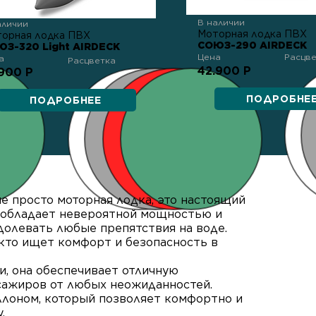
В наличии
аличии
Моторная лодка ПВХ
орная лодка ПВХ
СОЮЗ-290 AIRDECK
З-320 Light AIRDECK
Цена
Расцв
а
Расцветка
42.900 Р
.900 Р
ПОДРОБНЕ
ПОДРОБНЕЕ
 не просто моторная лодка, это настоящий
а обладает невероятной мощностью и
долевать любые препятствия на воде.
 кто ищет комфорт и безопасность в
и, она обеспечивает отличную
сажиров от любых неожиданностей.
ллоном, который позволяет комфортно и
.