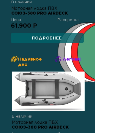
В наличии
Моторная лодка ПВХ
СОЮЗ-380 PRO AIRDECK
Цена
Расцветка
61.900 Р
ПОДРОБНЕЕ
Надувное
Легкая!
дно
В наличии
Моторная лодка ПВХ
СОЮЗ-360 PRO AIRDECK