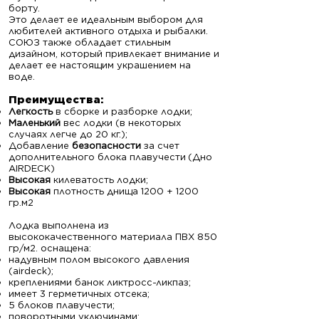
борту.
Это делает ее идеальным выбором для
любителей активного отдыха и рыбалки.
СОЮЗ также обладает стильным
дизайном, который привлекает внимание и
делает ее настоящим украшением на
воде.
Преимущ
ества:
Легкость
в сборке и разборке лодки;
Маленький
вес лодки (в некоторых
случаях легче до 20 кг.);
Добавление
безопасности
за счет
дополнительного блока плавучести
(Дно
AIRDECK)
Высокая
килеватость лодки;
Высокая
плотность днища 1200 + 1200
гр.м2
Лодка выполнена из
высококачественного материала ПВХ 850
гр/м2. оснащена:
надувным полом высокого давления
(airdeck);
креплениями банок ликтросс-ликпаз;
имеет 3 герметичных отсека;
5 блоков плавучести;
поворотными уключинами;