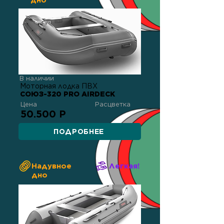
дно
В наличии
Моторная лодка ПВХ
СОЮЗ-320 PRO AIRDECK
Цена
Расцветка
50.500 Р
ПОДРОБНЕЕ
Надувное
Легкая!
дно