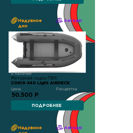
Надувное
Легкая!
дно
В наличии
Моторная лодка ПВХ
СОЮЗ-340 Light AIRDECK
Цена
Расцветка
50.500 Р
ПОДРОБНЕЕ
Надувное
Легкая!