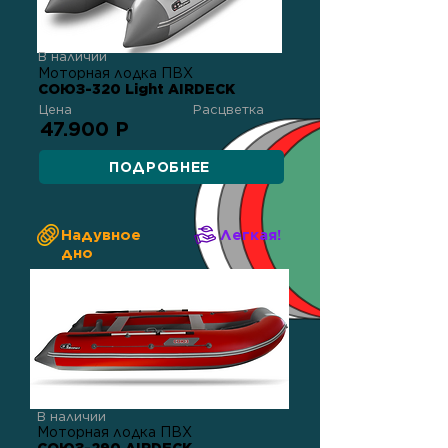
В наличии
Моторная лодка ПВХ
СОЮЗ-320 Light AIRDECK
Цена
Расцветка
47.900 Р
ПОДРОБНЕЕ
Надувное
Легкая!
дно
В наличии
Моторная лодка ПВХ