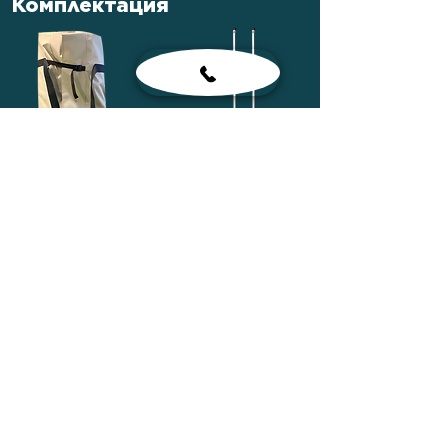
Комплектация
Сумка лодочная
Весла
Сиденья
Насос ножной
Рем-комплект
Паспорт лодки
Сумка для
комплектующих