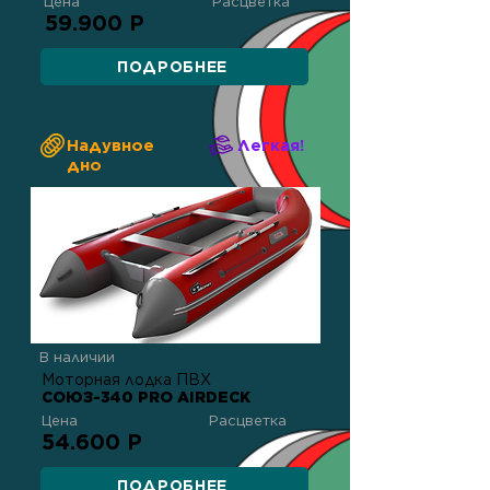
Цена
Расцветка
59.900 Р
ПОДРОБНЕЕ
Надувное
Легкая!
дно
В наличии
Моторная лодка ПВХ
СОЮЗ-340 PRO AIRDECK
Цена
Расцветка
54.600 Р
ПОДРОБНЕЕ