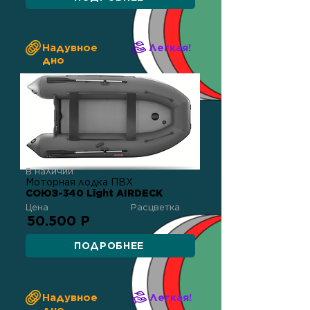
Надувное
Легкая!
дно
В наличии
Моторная лодка ПВХ
СОЮЗ-340 Light AIRDECK
Цена
Расцветка
50.500 Р
ПОДРОБНЕЕ
Надувное
Легкая!