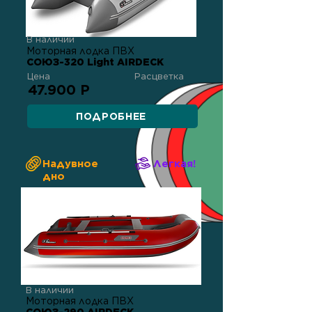
В наличии
Моторная лодка ПВХ
СОЮЗ-320 Light AIRDECK
Цена
Расцветка
47.900 Р
ПОДРОБНЕЕ
Надувное
Легкая!
дно
В наличии
Моторная лодка ПВХ