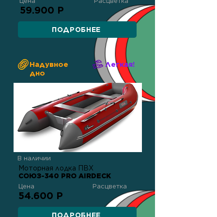
Цена
Расцветка
59.900 Р
ПОДРОБНЕЕ
Надувное
Легкая!
дно
В наличии
Моторная лодка ПВХ
СОЮЗ-340 PRO AIRDECK
Цена
Расцветка
54.600 Р
ПОДРОБНЕЕ