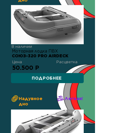
дно
В наличии
Моторная лодка ПВХ
СОЮЗ-320 PRO AIRDECK
Цена
Расцветка
50.500 Р
ПОДРОБНЕЕ
Надувное
Легкая!
дно