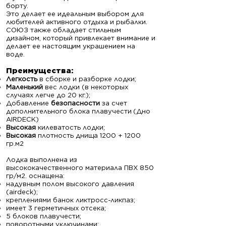
борту.
Это делает ее идеальным выбором для
любителей активного отдыха и рыбалки.
СОЮЗ также обладает стильным
дизайном, который привлекает внимание и
делает ее настоящим украшением на
воде.
Преимущ
ества:
Легкость
в сборке и разборке лодки;
Маленький
вес лодки (в некоторых
случаях легче до 20 кг.);
Добавление
безопасности
за счет
дополнительного блока плавучести
(Дно
AIRDECK)
Высокая
килеватость лодки;
Высокая
плотность днища 1200 + 1200
гр.м2
Лодка выполнена из
высококачественного материала ПВХ 850
гр/м2. оснащена:
надувным полом высокого давления
(airdeck);
креплениями банок ликтросс-ликпаз;
имеет 3 герметичных отсека;
5 блоков плавучести;
поворотными уключинами;