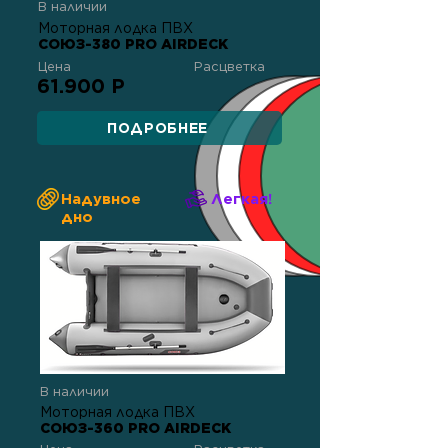
В наличии
Моторная лодка ПВХ
СОЮЗ-380 PRO AIRDECK
Цена
Расцветка
61.900 Р
ПОДРОБНЕЕ
Надувное
Легкая!
дно
В наличии
Моторная лодка ПВХ
СОЮЗ-360 PRO AIRDECK