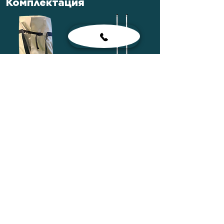
Комплектация
Сумка лодочная
Весла
Сиденья
Насос ножной
Рем-комплект
Паспорт лодки
Сумка для
комплектующих