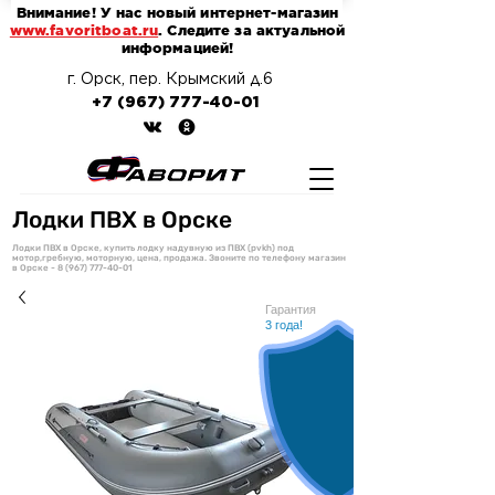
Внимание! У нас новый интернет-магазин
www.favoritboat.ru
. Следите за актуальной
информацией!
г. Орск, пер. Крымский д.6
+7 (967) 777-40-01
Лодки ПВХ в Орске
Лодки ПВХ в Орске, купить лодку надувную из ПВХ (pvkh) под
мотор,гребную, моторную, цена, продажа. Звоните по телефону магазин
в Орске -
8 (967) 777-40-01
Гарантия
3
3 года!