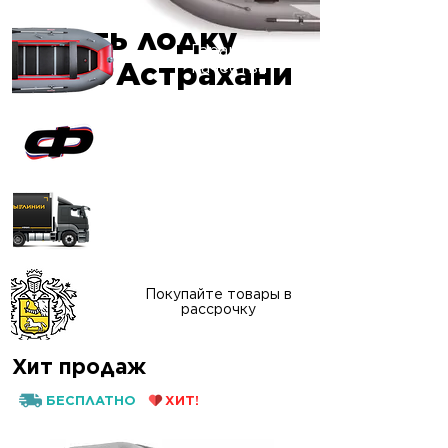
Купить лодку
Гарантия
ПВХ в Астрахани
качества
Официальный сайт
"ФАВОРИТ-БОАТ"
Доставка в любой
регион России
Покупайте товары в
рассрочку
Хит продаж
БЕСПЛАТНО
ХИТ!