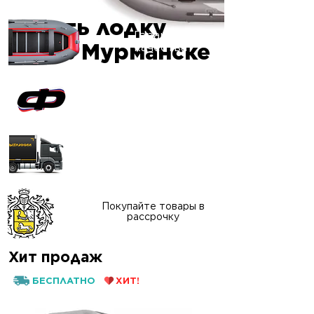
Купить лодку
Гарантия
ПВХ в Мурманске
качества
Официальный сайт
"ФАВОРИТ-БОАТ"
Доставка в любой
регион России
Покупайте товары в
рассрочку
Хит продаж
БЕСПЛАТНО
ХИТ!