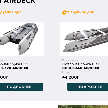
м AIRDECK
дувное дно
Надувное дно
личии
В наличии
рная лодка ПВХ
Моторная лодка ПВХ
З-320 AIRDECK
СОЮЗ-340 AIRDECK
Цена
700
44 200
₽
₽
ПОДРОБНЕЕ
ПОДРОБНЕЕ