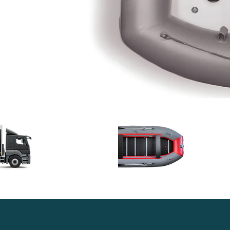
Доставка в
Гара
любой регион
качес
России