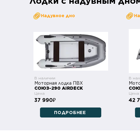
Лодки с надувным дно
Надувное дно
На
В наличии
В на
Моторная лодка ПВХ
Мото
СОЮЗ-290 AIRDECK
СОЮ
Цена
Цена
37 990
42 
₽
ПОДРОБНЕЕ