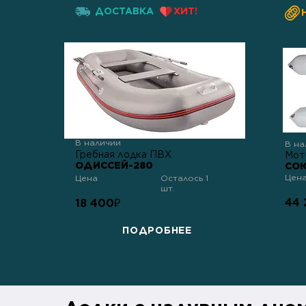
ДОСТАВКА
ХИТ!
В наличии
В на
Гребная лодка ПВХ
Мот
ОДИССЕЙ-280
СОЮ
Цен
Цена
Осталось 1
шт.
44 
18 400
₽
ПОДРОБНЕЕ