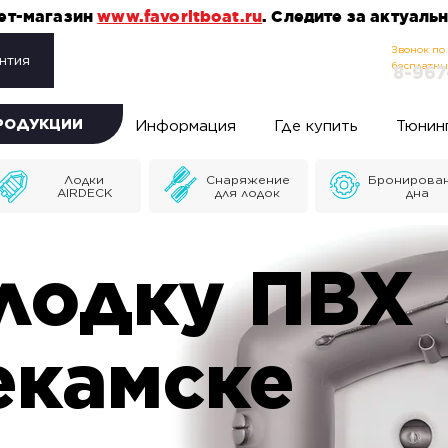
нет-магазин
www.favoritboat.ru
. Следите за актуал
Звонок по
нтия
бесплатн
8-967
ПРОДУКЦИИ
Информация
Где купить
Тюнин
Лодки
Снаряжение
Бронирова
AIRDECK
для лодок
дна
лодку ПВХ
екамске