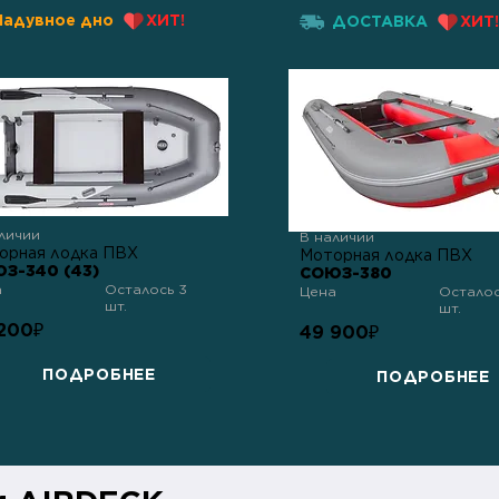
Надувное дно
ХИТ!
ДОСТАВКА
ХИТ!
личии
В наличии
орная лодка ПВХ
Моторная лодка ПВХ
З-340 (43)
СОЮЗ-380
а
Осталось 3
Цена
Осталос
шт.
шт.
200
₽
49 900
₽
ПОДРОБНЕЕ
ПОДРОБНЕЕ