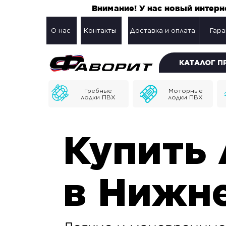
Внимание! У нас новый интер
О нас
Контакты
Доставка и оплата
Гара
КАТАЛОГ 
Гребные
Моторные
лодки ПВХ
лодки ПВХ
Купить 
в Нижн