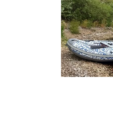
одок
производством моторных
лены различные т
ипы
е только технический
асоты и силы водной
 произведением
 самые суровые
ное дело продолжает
ем создавать лодки,
природе, стремления к
хии.
 нашей мастерской,
ности нашему делу и