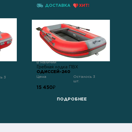
ДОСТАВКА
ХИТ!
В наличии
Гребная лодка ПВХ
ОДИССЕЙ-240
Цена
Осталось 3
ь 3
шт.
15 450
₽
ПОДРОБНЕЕ