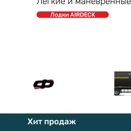
Легкие и маневренные
Лодки AIRDECK
Официальный сайт
"ФАВОРИТ-БОАТ"
Хит продаж