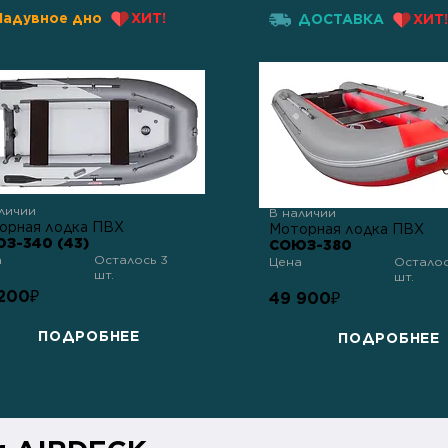
Надувное дно
ХИТ!
ДОСТАВКА
ХИТ!
личии
В наличии
орная лодка ПВХ
Моторная лодка ПВХ
З-340 (43)
СОЮЗ-380
а
Осталось 3
Цена
Осталос
шт.
шт.
200
₽
49 900
₽
ПОДРОБНЕЕ
ПОДРОБНЕЕ