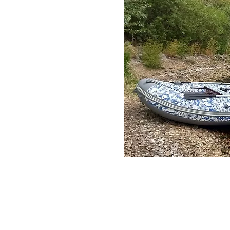
одок
производством моторных
лены различные т
ипы
е только технический
асоты и силы водной
 произведением
 самые суровые
ное дело продолжает
ем создавать лодки,
природе, стремления к
хии.
 нашей мастерской,
ности нашему делу и