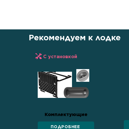
уважению к покупателю. Это не п
передвижения, но и символ единс
силы и стремления к новым гориз
Рекомендуем к лодке
С установкой
Комплектующие
ПОДРОБНЕЕ