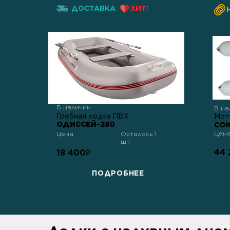
ДОСТАВКА
ХИТ!
В наличии
В на
Гребная лодка ПВХ
Мот
ОДИССЕЙ-280
СОЮ
Цен
Цена
Осталось 1
шт.
44 
18 400
₽
ПОДРОБНЕЕ