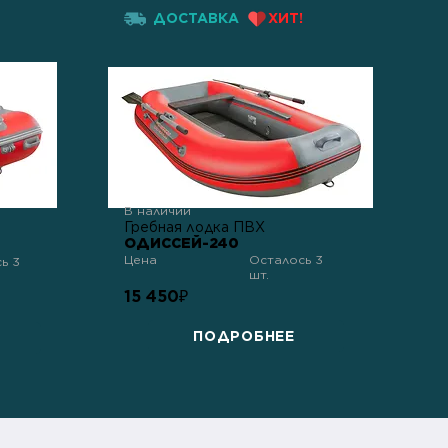
ДОСТАВКА
ХИТ!
В наличии
Гребная лодка ПВХ
ОДИССЕЙ-240
Цена
Осталось 3
ь 3
шт.
15 450
₽
ПОДРОБНЕЕ