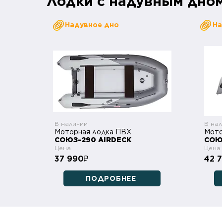
Лодки с надувным дно
Надувное дно
На
В наличии
В на
Моторная лодка ПВХ
Мото
СОЮЗ-290 AIRDECK
СОЮ
Цена
Цена
37 990
42 
₽
ПОДРОБНЕЕ