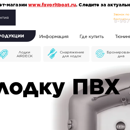
нет-магазин
www.favoritboat.ru
. Следите за актуал
Звонок по
нтия
бесплатн
8-967
ПРОДУКЦИИ
Информация
Где купить
Тюнин
Лодки
Снаряжение
Бронирова
AIRDECK
для лодок
дна
лодку ПВХ