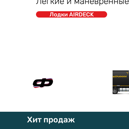
Легкие и маневренные
Лодки AIRDECK
Официальный сайт
"ФАВОРИТ-БОАТ"
Хит продаж