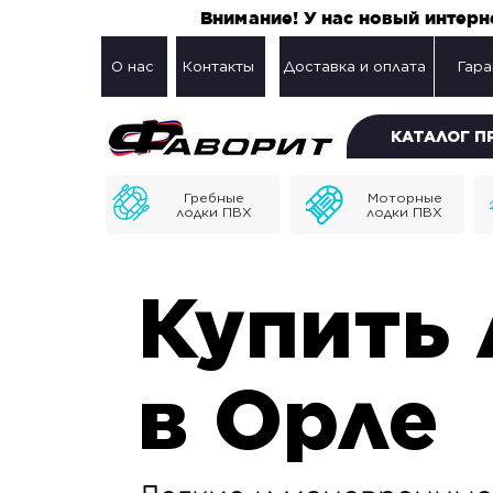
Внимание! У нас новый интер
О нас
Контакты
Доставка и оплата
Гара
КАТАЛОГ 
Гребные
Моторные
лодки ПВХ
лодки ПВХ
Купить 
в Орле