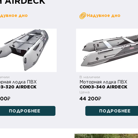
м AIRDECK
дувное дно
Надувное дно
личии
В наличии
рная лодка ПВХ
Моторная лодка ПВХ
З-320 AIRDECK
СОЮЗ-340 AIRDECK
Цена
700
44 200
₽
₽
ПОДРОБНЕЕ
ПОДРОБНЕЕ