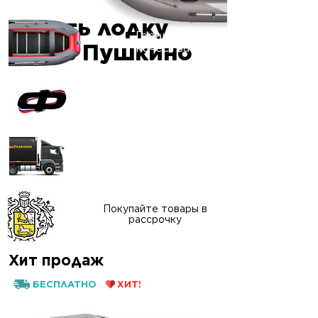
Купить лодку
Гарантия
ПВХ в Пушкино
качества
Официальный сайт
"ФАВОРИТ-БОАТ"
Доставка в любой
регион России
Покупайте товары в
рассрочку
Хит продаж
БЕСПЛАТНО
ХИТ!