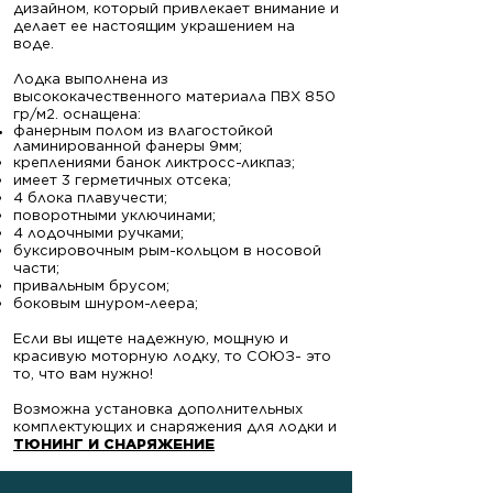
дизайном, который привлекает внимание и
делает ее настоящим украшением на
воде.
Лодка выполнена из
высококачественного материала ПВХ 850
гр/м2. оснащена:
фанерным полом из влагостойкой
ламинированной фанеры 9мм;
креплениями банок ликтросс-ликпаз;
имеет 3 герметичных отсека;
4 блока плавучести;
поворотными уключинами;
4 лодочными ручками;
буксировочным рым-кольцом в носовой
части;
привальным брусом;
боковым шнуром-леера;
Если вы ищете надежную, мощную и
красивую моторную лодку, то СОЮЗ- это
то, что вам нужно!
Возможна установка дополнительных
комплектующих и снаряжения для лодки и
ТЮНИНГ И СНАРЯЖЕНИЕ