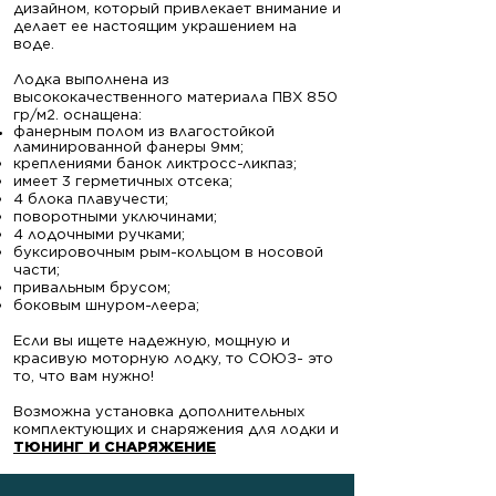
дизайном, который привлекает внимание и
делает ее настоящим украшением на
воде.
Лодка выполнена из
высококачественного материала ПВХ 850
гр/м2. оснащена:
фанерным полом из влагостойкой
ламинированной фанеры 9мм;
креплениями банок ликтросс-ликпаз;
имеет 3 герметичных отсека;
4 блока плавучести;
поворотными уключинами;
4 лодочными ручками;
буксировочным рым-кольцом в носовой
части;
привальным брусом;
боковым шнуром-леера;
Если вы ищете надежную, мощную и
красивую моторную лодку, то СОЮЗ- это
то, что вам нужно!
Возможна установка дополнительных
комплектующих и снаряжения для лодки и
ТЮНИНГ И СНАРЯЖЕНИЕ