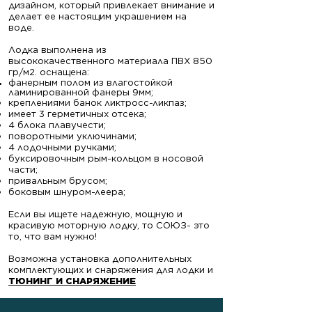
дизайном, который привлекает внимание и
делает ее настоящим украшением на
воде.
Лодка выполнена из
высококачественного материала ПВХ 850
гр/м2. оснащена:
фанерным полом из влагостойкой
ламинированной фанеры 9мм;
креплениями банок ликтросс-ликпаз;
имеет 3 герметичных отсека;
4 блока плавучести;
поворотными уключинами;
4 лодочными ручками;
буксировочным рым-кольцом в носовой
части;
привальным брусом;
боковым шнуром-леера;
Если вы ищете надежную, мощную и
красивую моторную лодку, то СОЮЗ- это
то, что вам нужно!
Возможна установка дополнительных
комплектующих и снаряжения для лодки и
ТЮНИНГ И СНАРЯЖЕНИЕ