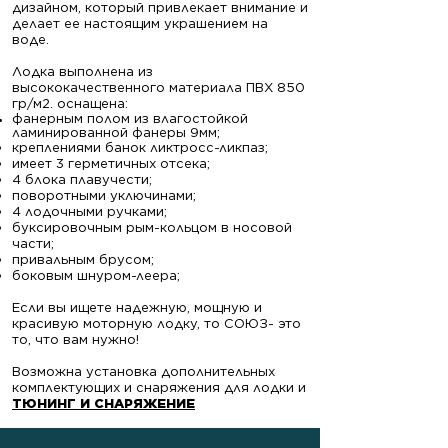
дизайном, который привлекает внимание и
делает ее настоящим украшением на
воде.
Лодка выполнена из
высококачественного материала ПВХ 850
гр/м2. оснащена:
фанерным полом из влагостойкой
ламинированной фанеры 9мм;
креплениями банок ликтросс-ликпаз;
имеет 3 герметичных отсека;
4 блока плавучести;
поворотными уключинами;
4 лодочными ручками;
буксировочным рым-кольцом в носовой
части;
привальным брусом;
боковым шнуром-леера;
Если вы ищете надежную, мощную и
красивую моторную лодку, то СОЮЗ- это
то, что вам нужно!
Возможна установка дополнительных
комплектующих и снаряжения для лодки и
ТЮНИНГ И СНАРЯЖЕНИЕ