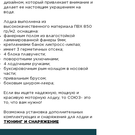
дизайном, который привлекает внимание и
делает ее настоящим украшением на
воде.
Лодка выполнена из
высококачественного материала ПВХ 850
гр/м2. оснащена:
фанерным полом из влагостойкой
ламинированной фанеры 9мм;
креплениями банок ликтросс-ликпаз;
имеет 3 герметичных отсека;
4 блока плавучести;
поворотными уключинами;
4 лодочными ручками;
буксировочным рым-кольцом в носовой
части;
привальным брусом;
боковым шнуром-леера;
Если вы ищете надежную, мощную и
красивую моторную лодку, то СОЮЗ- это
то, что вам нужно!
Возможна установка дополнительных
комплектующих и снаряжения для лодки и
ТЮНИНГ И СНАРЯЖЕНИЕ