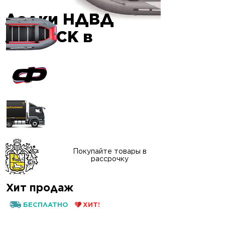
Лодки НДВД
Гарантия
AIRDECK в
качества
Официальный сайт
"ФАВОРИТ-БОАТ"
Доставка в любой
регион России
Покупайте товары в
рассрочку
Хит продаж
БЕСПЛАТНО
ХИТ!