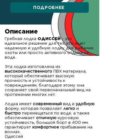
ПОДРОБНЕЕ
Описание
Гребная лодка
ОДИССЕЙ
- это
идеальное решение для тех, кто ищет
надежную и удобную лодку для рыбалки,
охоты или просто активного отдыха на
воде.
Эта лодка изготовлена из
высококачественного
ПВХ материала,
который обеспечивает высокую
прочность и устойчивость к
повреждениям, благодаря этому она
сохраняет свой первоначальный вид на
протяжении многих лет.
Лодка имеет
современный
вид и
удобную
форму, которая позволяет
легко
и
быстро
перемещаться по воде, а также
обеспечивает
отличную
курсовую
устойчивость, большой борт в 400 мм.
гарантирует
комфортное
прибывание на
волнах.
Одиссей