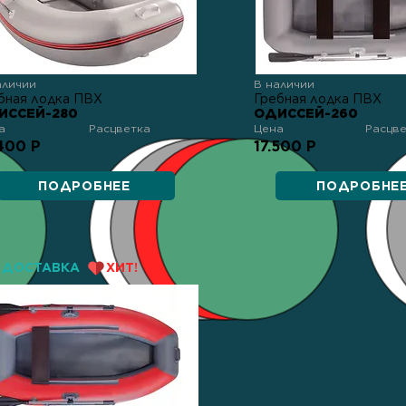
аличии
В наличии
бная лодка ПВХ
Гребная лодка ПВХ
ИССЕЙ-280
ОДИССЕЙ-260
а
Расцветка
Цена
Расцв
400 Р
17.500 Р
ПОДРОБНЕЕ
ПОДРОБНЕ
ДОСТАВКА
ХИТ!