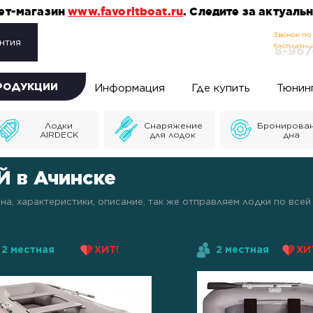
нет-магазин
www.favoritboat.ru
. Следите за актуал
Звонок по
нтия
бесплатн
8-967
ПРОДУКЦИИ
Информация
Где купить
Тюнин
Лодки
Снаряжение
Бронирова
AIRDECK
для лодок
дна
 в Ачинске
на, характеристики, описание, так же отправляем лодки по вс
2 местная
ХИТ!
2 местная
ХИ