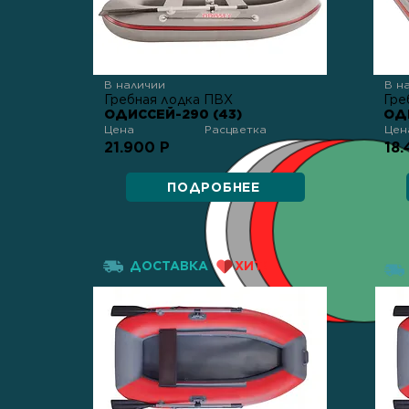
В наличии
В н
Гребная лодка ПВХ
Гре
ОДИССЕЙ-290 (43)
ОД
Цена
Расцветка
Цен
21.900 Р
18.
ПОДРОБНЕЕ
ДОСТАВКА
ХИТ!