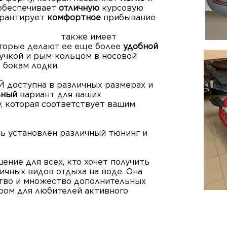
 обеспечивает
отличную
курсовую
гарантирует
комфортное
прибывание
имеет
торые делают ее еще более
удобной
ручкой и рым-кольцом в носовой
 бокам лодки.
 доступна в различных размерах и
ьный
вариант для ваших
, которая соответствует вашим
ть установлен различный тюнинг и
ение для всех, кто хочет получить
ичных видов отдыха на воде. Она
ство и множество дополнительных
ром для любителей активного