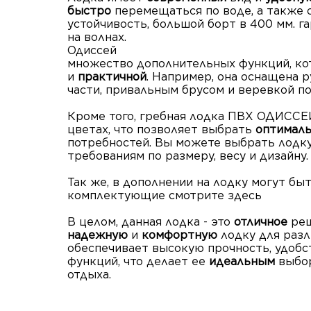
быстро
перемещаться по воде, а также
устойчивость, большой борт в 400 мм. 
на волнах.
Одиссей
также 
множество дополнительных функций, ко
и
практичной
. Например, она оснащена 
части, привальным брусом и веревкой по
Кроме того, гребная лодка ПВХ ОДИССЕЙ
цветах, что позволяет выбрать
оптимал
потребностей. Вы можете выбрать лодку
требованиям по размеру, весу и дизайну.
Так же, в дополнении на лодку могут бы
комплектующие смотрите здесь
В целом, данная лодка - это
отличное
реш
надежную
и
комфортную
лодку для разл
обеспечивает высокую прочность, удоб
функций, что делает ее
идеальным
выбо
отдыха.