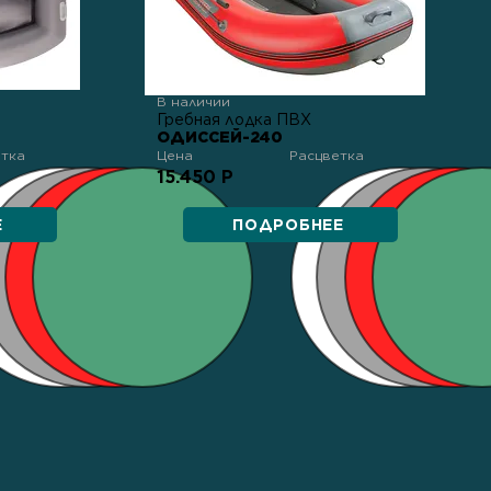
В наличии
Гребная лодка ПВХ
ОДИССЕЙ-240
етка
Цена
Расцветка
15.450 Р
Е
ПОДРОБНЕЕ