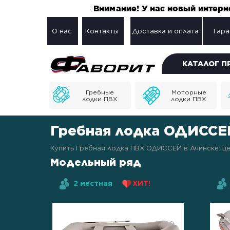
Внимание! У нас новый интер
О нас
Контакты
Доставка и оплата
Гара
КАТАЛОГ 
Гребные
Моторные
лодки ПВХ
лодки ПВХ
Гребная лодка ОДИССЕЙ
Купить Гребная лодка ПВХ ОДИССЕЙ в Ачинске: це
Модельный ряд
2 местная
ХИТ!