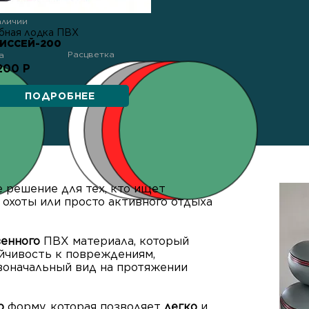
аличии
бная лодка ПВХ
ИССЕЙ-200
Расцветка
а
200 Р
ПОДРОБНЕЕ
е решение для тех, кто ищет
 охоты или просто активного отдыха
венного
ПВХ материала, который
йчивость к повреждениям,
рвоначальный вид на протяжении
ю
форму, которая позволяет
легко
и