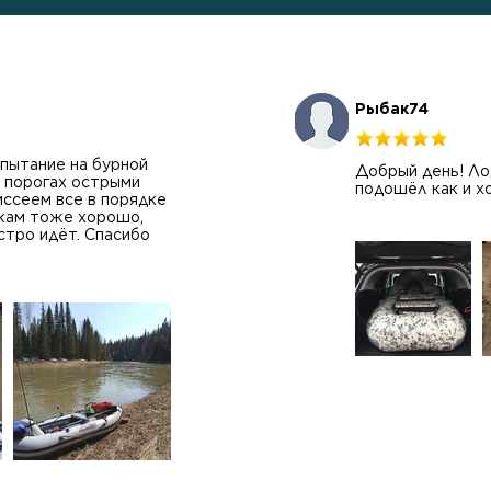
Рыбак74
пытание на бурной
Добрый день! Лод
а порогах острыми
подошёл как и х
иссеем все в порядке
икам тоже хорошо,
стро идёт. Спасибо