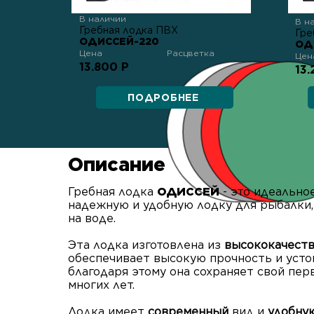
В наличии
В н
Гребная лодка ПВХ
Гре
ОДИССЕЙ-220
ОД
Цена
Расцветка
Цен
13.800 Р
13.
ПОДРОБНЕЕ
Описание
Гребная лодка
ОДИССЕЙ
- это идеально
надежную и удобную лодку для рыбалки,
на воде.
Эта лодка изготовлена из
высококачест
обеспечивает высокую прочность и усто
благодаря этому она сохраняет свой пе
многих лет.
Лодка имеет
современный
вид и
удобну