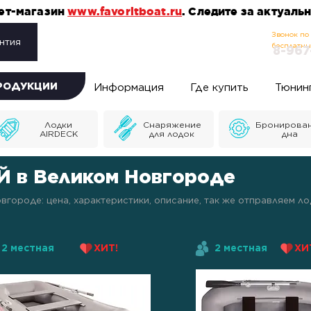
нет-магазин
www.favoritboat.ru
. Следите за актуал
Звонок по
нтия
бесплатн
8-967
ПРОДУКЦИИ
Информация
Где купить
Тюнин
Лодки
Снаряжение
Бронирова
AIRDECK
для лодок
дна
Й в Великом Новгороде
городе: цена, характеристики, описание, так же отправляем л
2 местная
ХИТ!
2 местная
ХИ