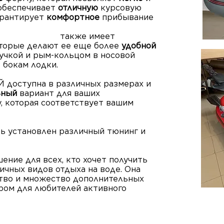
 обеспечивает
отличную
курсовую
гарантирует
комфортное
прибывание
имеет
торые делают ее еще более
удобной
ручкой и рым-кольцом в носовой
 бокам лодки.
 доступна в различных размерах и
ьный
вариант для ваших
, которая соответствует вашим
ть установлен различный тюнинг и
ение для всех, кто хочет получить
ичных видов отдыха на воде. Она
ство и множество дополнительных
ром для любителей активного