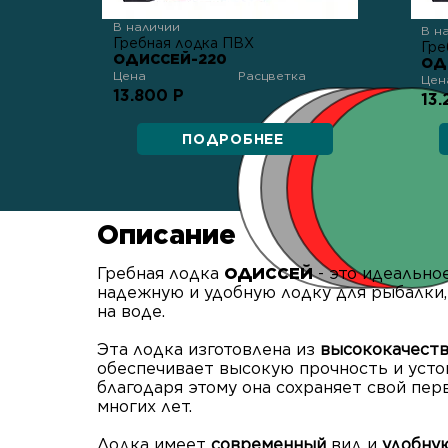
В наличии
В н
Гребная лодка ПВХ
Гре
ОДИССЕЙ-220
ОД
Цена
Расцветка
Цен
13.800 Р
13.
ПОДРОБНЕЕ
Описание
Гребная лодка
ОДИССЕЙ
- это идеально
надежную и удобную лодку для рыбалки,
на воде.
Эта лодка изготовлена из
высококачест
обеспечивает высокую прочность и усто
благодаря этому она сохраняет свой пе
многих лет.
Лодка имеет
современный
вид и
удобну