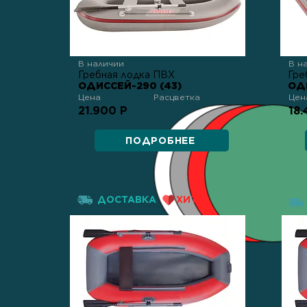
В наличии
В н
Гребная лодка ПВХ
Гре
ОДИССЕЙ-290 (43)
ОД
Цена
Расцветка
Цен
21.900 Р
18.
ПОДРОБНЕЕ
ДОСТАВКА
ХИТ!