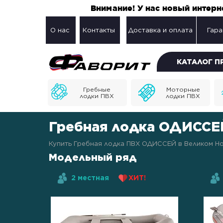
Внимание! У нас новый интер
О нас
Контакты
Доставка и оплата
Гара
КАТАЛОГ 
Гребные
Моторные
лодки ПВХ
лодки ПВХ
Гребная лодка ОДИССЕ
Купить Гребная лодка ПВХ ОДИССЕЙ в Великом Нов
Модельный ряд
2 местная
ХИТ!