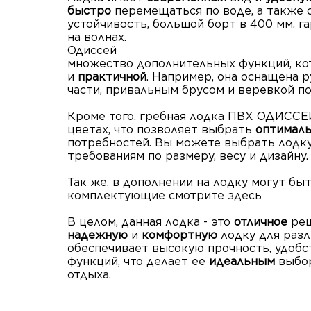
быстро
перемещаться по воде, а также
устойчивость, большой борт в 400 мм. 
на волнах.
Одиссей
также 
множество дополнительных функций, ко
и
практичной
. Например, она оснащена 
части, привальным брусом и веревкой по
Кроме того, гребная лодка ПВХ ОДИССЕЙ
цветах, что позволяет выбрать
оптимал
потребностей. Вы можете выбрать лодку
требованиям по размеру, весу и дизайну.
Так же, в дополнении на лодку могут бы
комплектующие смотрите здесь
В целом, данная лодка - это
отличное
реш
надежную
и
комфортную
лодку для разл
обеспечивает высокую прочность, удоб
функций, что делает ее
идеальным
выбо
отдыха.