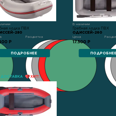
аличии
В наличии
бная лодка ПВХ
Гребная лодка ПВХ
ИССЕЙ-280
ОДИССЕЙ-260
а
Расцветка
Цена
Расцв
400 Р
17.500 Р
ПОДРОБНЕЕ
ПОДРОБНЕ
ДОСТАВКА
ХИТ!