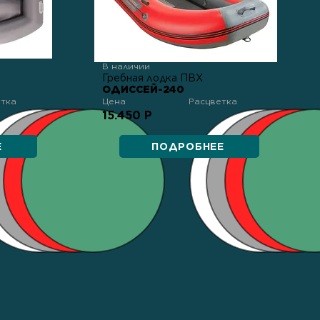
В наличии
Гребная лодка ПВХ
ОДИССЕЙ-240
етка
Цена
Расцветка
15.450 Р
Е
ПОДРОБНЕЕ