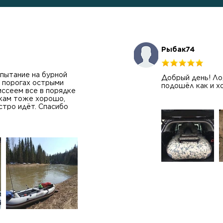
Рыбак74
пытание на бурной
Добрый день! Лод
а порогах острыми
подошёл как и х
иссеем все в порядке
икам тоже хорошо,
стро идёт. Спасибо