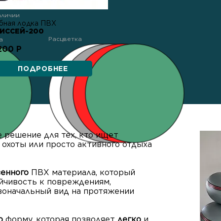
аличии
бная лодка ПВХ
ИССЕЙ-200
Расцветка
а
200 Р
ПОДРОБНЕЕ
е решение для тех, кто ищет
 охоты или просто активного отдыха
венного
ПВХ материала, который
йчивость к повреждениям,
рвоначальный вид на протяжении
ю
форму, которая позволяет
легко
и