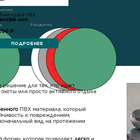
аличии
бная лодка ПВХ
ИССЕЙ-200
Расцветка
а
200 Р
ПОДРОБНЕЕ
е решение для тех, кто ищет
 охоты или просто активного отдыха
венного
ПВХ материала, который
йчивость к повреждениям,
рвоначальный вид на протяжении
ю
форму, которая позволяет
легко
и