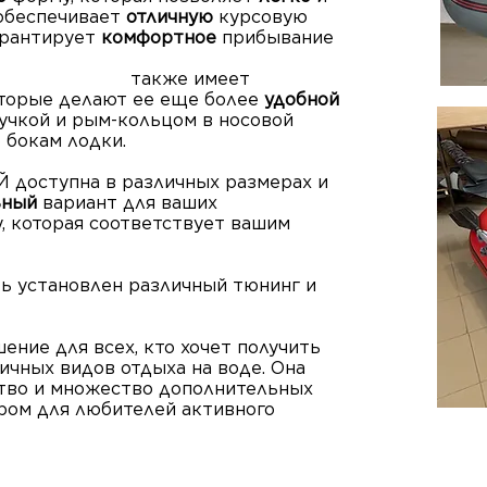
 обеспечивает
отличную
курсовую
гарантирует
комфортное
прибывание
имеет
торые делают ее еще более
удобной
ручкой и рым-кольцом в носовой
 бокам лодки.
 доступна в различных размерах и
ьный
вариант для ваших
, которая соответствует вашим
ть установлен различный тюнинг и
ение для всех, кто хочет получить
ичных видов отдыха на воде. Она
ство и множество дополнительных
ром для любителей активного