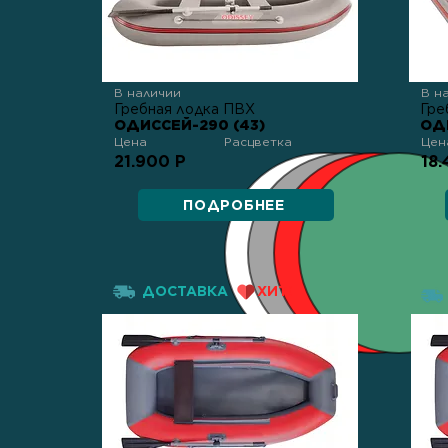
В наличии
В н
Гребная лодка ПВХ
Гре
ОДИССЕЙ-290 (43)
ОД
Цена
Расцветка
Цен
21.900 Р
18.
ПОДРОБНЕЕ
ДОСТАВКА
ХИТ!