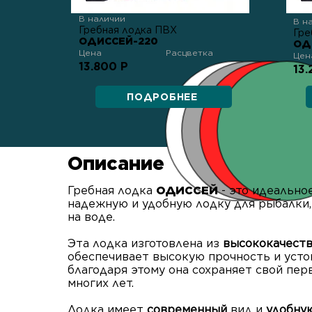
В наличии
В н
Гребная лодка ПВХ
Гре
ОДИССЕЙ-220
ОД
Цена
Расцветка
Цен
13.800 Р
13.
ПОДРОБНЕЕ
Описание
Гребная лодка
ОДИССЕЙ
- это идеально
надежную и удобную лодку для рыбалки,
на воде.
Эта лодка изготовлена из
высококачест
обеспечивает высокую прочность и усто
благодаря этому она сохраняет свой пе
многих лет.
Лодка имеет
современный
вид и
удобну