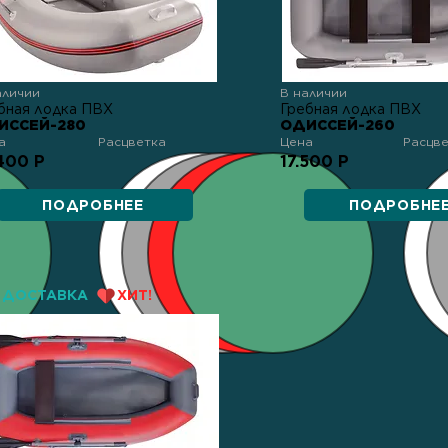
аличии
В наличии
бная лодка ПВХ
Гребная лодка ПВХ
ИССЕЙ-280
ОДИССЕЙ-260
а
Расцветка
Цена
Расцв
400 Р
17.500 Р
ПОДРОБНЕЕ
ПОДРОБНЕ
ДОСТАВКА
ХИТ!