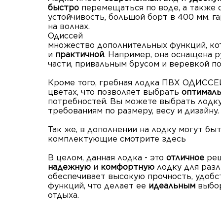
быстро
перемещаться по воде, а также
устойчивость, большой борт в 400 мм. 
на волнах.
Одиссей
также 
множество дополнительных функций, ко
и
практичной
. Например, она оснащена 
части, привальным брусом и веревкой по
Кроме того, гребная лодка ПВХ ОДИССЕЙ
цветах, что позволяет выбрать
оптимал
потребностей. Вы можете выбрать лодку
требованиям по размеру, весу и дизайну.
Так же, в дополнении на лодку могут бы
комплектующие смотрите здесь
В целом, данная лодка - это
отличное
реш
надежную
и
комфортную
лодку для разл
обеспечивает высокую прочность, удоб
функций, что делает ее
идеальным
выбо
отдыха.