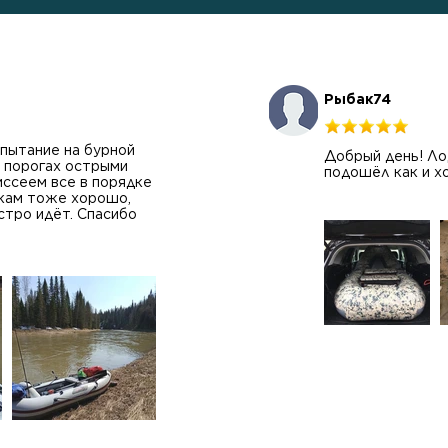
Рыбак74
пытание на бурной
Добрый день! Лод
а порогах острыми
подошёл как и х
иссеем все в порядке
икам тоже хорошо,
стро идёт. Спасибо