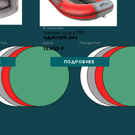
В наличии
Гребная лодка ПВХ
ОДИССЕЙ-240
етка
Цена
Расцветка
15.450 Р
Е
ПОДРОБНЕЕ