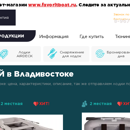
нет-магазин
www.favoritboat.ru
. Следите за актуал
Звонок по
нтия
бесплатн
8-967
ПРОДУКЦИИ
Информация
Где купить
Тюнин
Лодки
Снаряжение
Бронирова
AIRDECK
для лодок
дна
Й в Владивостоке
е: цена, характеристики, описание, так же отправляем лодки 
2 местная
ХИТ!
2 местная
ХИ