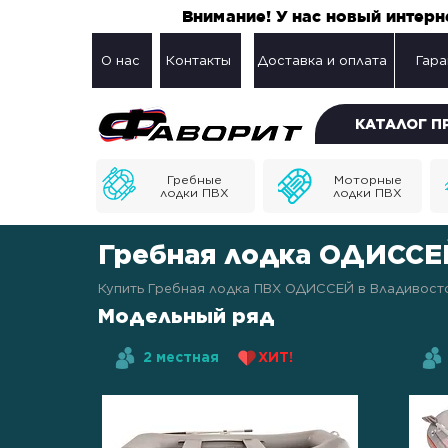
Внимание! У нас новый интер
О нас
Контакты
Доставка и оплата
Гара
КАТАЛОГ 
Гребные
Моторные
лодки ПВХ
лодки ПВХ
Гребная лодка ОДИССЕ
Купить Гребная лодка ПВХ ОДИССЕЙ в Владивосток
Модельный ряд
2 местная
ХИТ!