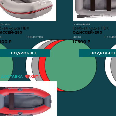
аличии
В наличии
бная лодка ПВХ
Гребная лодка ПВХ
ИССЕЙ-280
ОДИССЕЙ-260
а
Расцветка
Цена
Расцв
400 Р
17.500 Р
ПОДРОБНЕЕ
ПОДРОБНЕ
ДОСТАВКА
ХИТ!