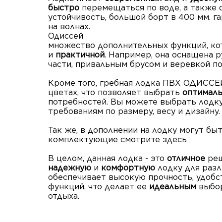
быстро
перемещаться по воде, а также
устойчивость, большой борт в 400 мм. 
на волнах.
Одиссей
также 
множество дополнительных функций, ко
и
практичной
. Например, она оснащена 
части, привальным брусом и веревкой по
Кроме того, гребная лодка ПВХ ОДИССЕЙ
цветах, что позволяет выбрать
оптимал
потребностей. Вы можете выбрать лодку
требованиям по размеру, весу и дизайну.
Так же, в дополнении на лодку могут бы
комплектующие смотрите здесь
В целом, данная лодка - это
отличное
реш
надежную
и
комфортную
лодку для разл
обеспечивает высокую прочность, удоб
функций, что делает ее
идеальным
выбо
отдыха.