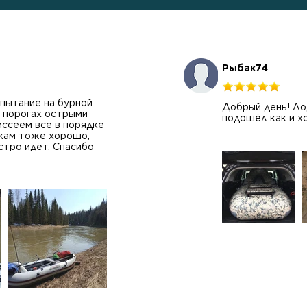
Рыбак74
пытание на бурной
Добрый день! Лод
а порогах острыми
подошёл как и х
иссеем все в порядке
икам тоже хорошо,
стро идёт. Спасибо