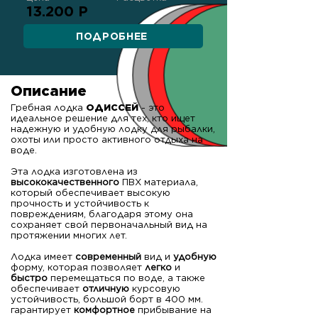
13.200 Р
ПОДРОБНЕЕ
Описание
Гребная лодка
ОДИССЕЙ
- это
идеальное решение для тех, кто ищет
надежную и удобную лодку для рыбалки,
охоты или просто активного отдыха на
воде.
Эта лодка изготовлена из
высококачественного
ПВХ материала,
который обеспечивает высокую
прочность и устойчивость к
повреждениям, благодаря этому она
сохраняет свой первоначальный вид на
протяжении многих лет.
Лодка имеет
современный
вид и
удобную
форму, которая позволяет
легко
и
быстро
перемещаться по воде, а также
обеспечивает
отличную
курсовую
устойчивость, большой борт в 400 мм.
гарантирует
комфортное
прибывание на