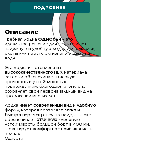
ПОДРОБНЕЕ
Описание
Гребная лодка
ОДИССЕЙ
- это
идеальное решение для тех, кто ищет
надежную и удобную лодку для рыбалки,
охоты или просто активного отдыха на
воде.
Эта лодка изготовлена из
высококачественного
ПВХ материала,
который обеспечивает высокую
прочность и устойчивость к
повреждениям, благодаря этому она
сохраняет свой первоначальный вид на
протяжении многих лет.
Лодка имеет
современный
вид и
удобную
форму, которая позволяет
легко
и
быстро
перемещаться по воде, а также
обеспечивает
отличную
курсовую
устойчивость, большой борт в 400 мм.
гарантирует
комфортное
прибывание на
волнах.
Одиссей