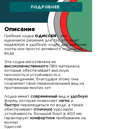
ПОДРОБНЕЕ
Описание
Гребная лодка
ОДИССЕЙ
- это
идеальное решение для тех, кто ищет
надежную и удобную лодку для рыбалки,
охоты или просто активного отдыха на
воде.
Эта лодка изготовлена из
высококачественного
ПВХ материала,
который обеспечивает высокую
прочность и устойчивость к
повреждениям, благодаря этому она
сохраняет свой первоначальный вид на
протяжении многих лет.
Лодка имеет
современный
вид и
удобную
форму, которая позволяет
легко
и
быстро
перемещаться по воде, а также
обеспечивает
отличную
курсовую
устойчивость, большой борт в 400 мм.
гарантирует
комфортное
прибывание на
волнах.
Одиссей