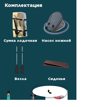
Комплектация
Сумка лодочная
Насос ножной
Весла
Сиденья